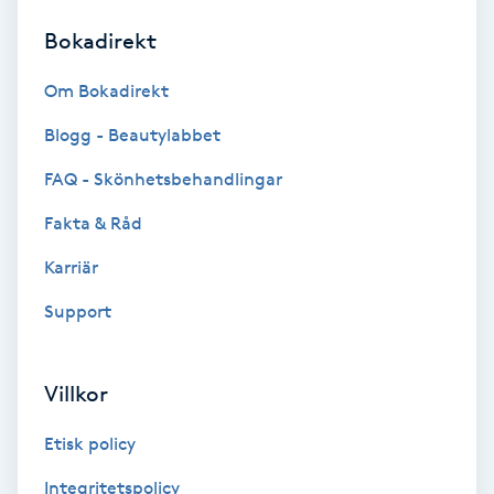
Bokadirekt
Brynformning
Om Bokadirekt
Brynfärgning
Blogg - Beautylabbet
Brynplockning
FAQ - Skönhetsbehandlingar
Fakta & Råd
Bröllopsuppsättning
C
Karriär
Support
Celluliter
Coachning
Villkor
Color correction
Etisk policy
Integritetspolicy