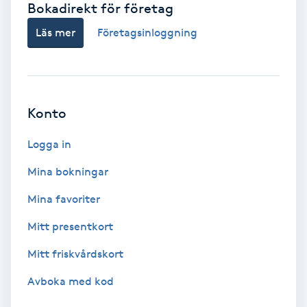
Bokadirekt för företag
Babylights
Läs mer
Företagsinloggning
Balayage
Bambumassage
Konto
Barber
Logga in
Mina bokningar
Barnklippning
Mina favoriter
BIAB
Mitt presentkort
Mitt friskvårdskort
Blowout
Avboka med kod
Bottenfärg