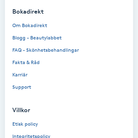
Bokadirekt
Brynformning
Om Bokadirekt
Brynfärgning
Blogg - Beautylabbet
Brynplockning
FAQ - Skönhetsbehandlingar
Fakta & Råd
Bröllopsuppsättning
C
Karriär
Support
Celluliter
Coachning
Villkor
Color correction
Etisk policy
Integritetspolicy