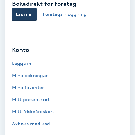
Bokadirekt för företag
Babylights
Läs mer
Företagsinloggning
Balayage
Bambumassage
Konto
Barber
Logga in
Mina bokningar
Barnklippning
Mina favoriter
BIAB
Mitt presentkort
Mitt friskvårdskort
Blowout
Avboka med kod
Bottenfärg