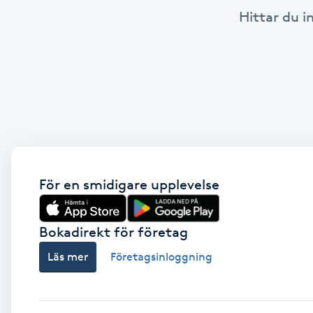
Hittar du i
Brynformning
Brynfärgning
Brynplockning
Bröllopsuppsättning
C
För en smidigare upplevelse
Celluliter
Bokadirekt för företag
Coachning
Läs mer
Företagsinloggning
Color correction