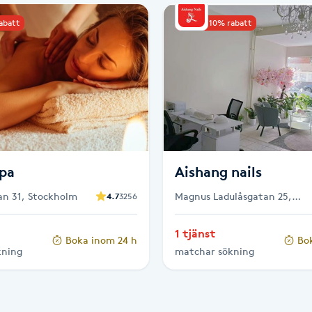
rabatt
Upp till 10% rabatt
Spa
Aishang nails
n 31, Stockholm
Magnus Ladulåsgatan 25,
4.7
3256
Stockholm
1 tjänst
Boka inom 24 h
Bo
kning
matchar sökning