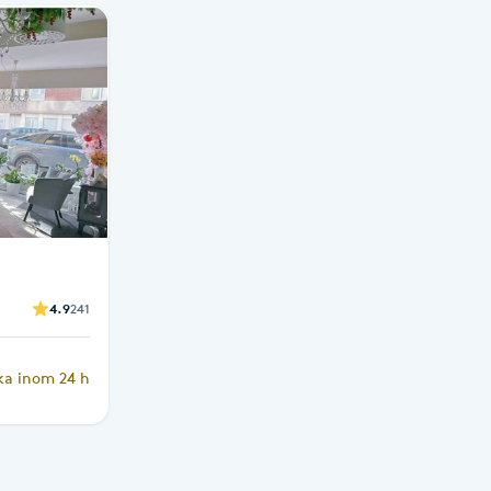
4.9
241
ka inom 24 h