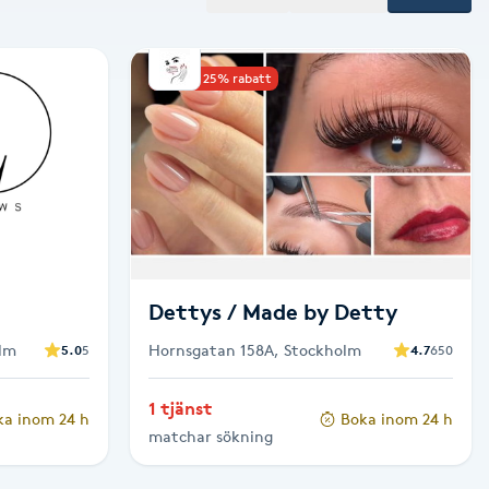
Upp till 25% rabatt
Dettys / Made by Detty
lm
Hornsgatan 158A, Stockholm
5.0
5
4.7
650
1 tjänst
ka inom 24 h
Boka inom 24 h
matchar sökning