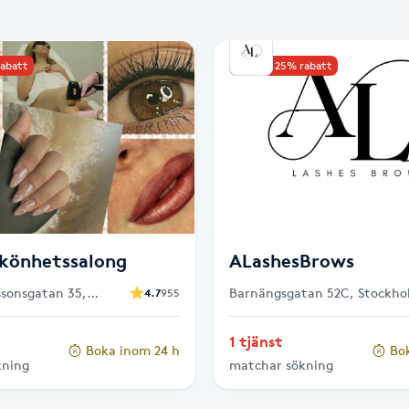
rabatt
Upp till 25% rabatt
Skönhetssalong
ALashesBrows
ssonsgatan 35,
Barnängsgatan 52C, Stockho
4.7
955
1 tjänst
Boka inom 24 h
Bo
kning
matchar sökning