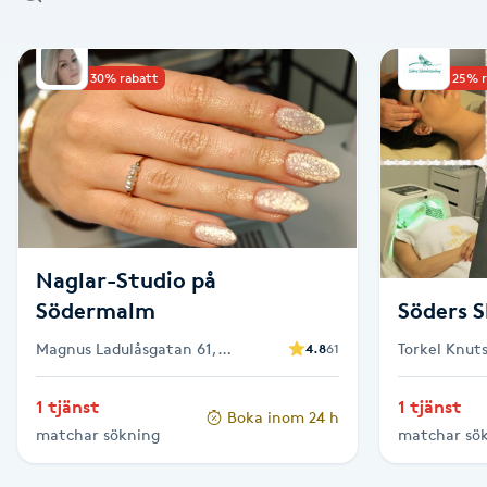
Alternativmedicin
Upp till 30% rabatt
Upp till 25% 
Andningsmassage
Ansiktslyft utan kirurgi
Aromamassage
Ashtanga Yoga
Naglar-Studio på
Södermalm
Söders 
Ayurveda
Magnus Ladulåsgatan 61,
Torkel Knut
4.8
61
Stockholm
Stockholm
Ayurvedisk Massage
1 tjänst
1 tjänst
Boka inom 24 h
matchar sökning
matchar sö
Ansiktsbehandling djuprengörande
B