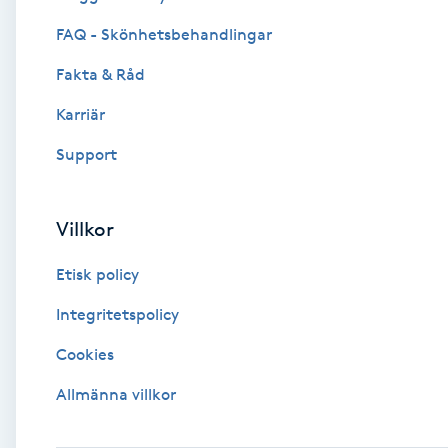
Eyeliner-tatuering
FAQ - Skönhetsbehandlingar
F
Fakta & Råd
Face framing
Karriär
Faceliftmassage
Support
Fet hårbotten
Villkor
Fettreducering
Etisk policy
Fibromassage
Integritetspolicy
Cookies
Fillers
Allmänna villkor
Fotmassage