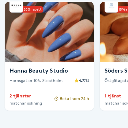
Upp till 20% rabatt
Upp till 15% 
Babylights
Balayage
Bambumassage
Barber
Hanna Beauty Studio
Söders 
Barnklippning
Hornsgatan 106, Stockholm
Östgötagata
4.7
732
BIAB
2 tjänster
1 tjänst
Boka inom 24 h
matchar sökning
matchar sö
Blowout
Bottenfärg