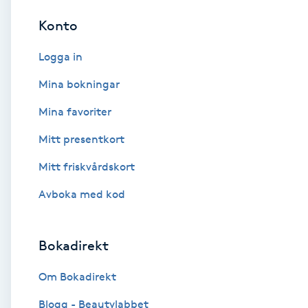
Cryoterapi
Konto
D
Logga in
Damklippning
Mina bokningar
Dermapen
Mina favoriter
Mitt presentkort
Diamantslipning
E
Mitt friskvårdskort
Avboka med kod
Enzympeeling
Extensions
Bokadirekt
Extensions borttagning
Om Bokadirekt
Blogg - Beautylabbet