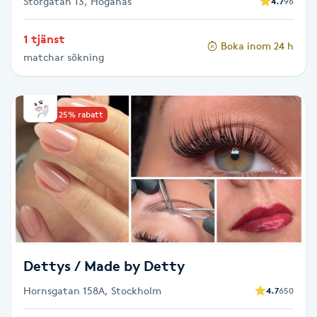
Storgatan 13, Höganäs
4.7
96
Olaplexbehandling
1 tjänst
Boka inom 24 h
Ombre
matchar sökning
Ombre brows
Upp till 25% rabatt
Ombre naglar
Optiker
Ortobionomi
Ortopedi
Dettys / Made by Detty
Osteopati
Hornsgatan 158A, Stockholm
4.7
650
P