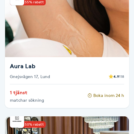
Upp till 55% rabatt
Brynformning
Brynfärgning
Brynplockning
Bröllopsuppsättning
Aura Lab
C
Gnejsvägen 17, Lund
4.9
118
Celluliter
1 tjänst
Boka inom 24 h
matchar sökning
Coachning
Color correction
Upp till 50% rabatt