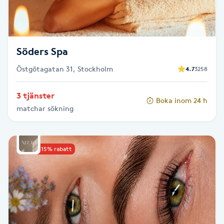
Spa manikyr & pedikyr
Spa-manikyr
Söders Spa
Östgötagatan 31, Stockholm
Spa-pedikyr
4.7
3258
3 tjänster
Spraytan
Boka inom 24 h
matchar sökning
Stylist
Upp till 15% rabatt
Sugaring
Svensk massage
Svettbehandling