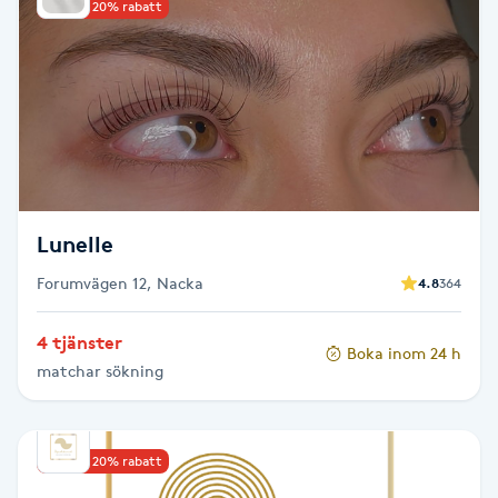
Reiki
Upp till 20% rabatt
Reikihealing
Reiki massage
Restorative Yoga
Lunelle
Rosacea
Forumvägen 12, Nacka
4.8
364
Rosenmetoden
4 tjänster
Boka inom 24 h
matchar sökning
Ryggmassage
S
Upp till 20% rabatt
Samtalsterapi