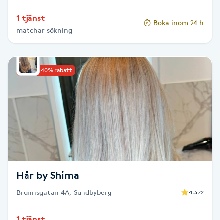
Hot Stone Massage
1 tjänst
Boka inom 24 h
matchar sökning
Hot yoga
Hudföryngring
Upp till 40% rabatt
Huduppstramning
Hudvård
Hyaluronsyra
Hyperhidros
Hår by Shima
Brunnsgatan 4A, Sundbyberg
4.5
72
Hypnos
1 tjänst