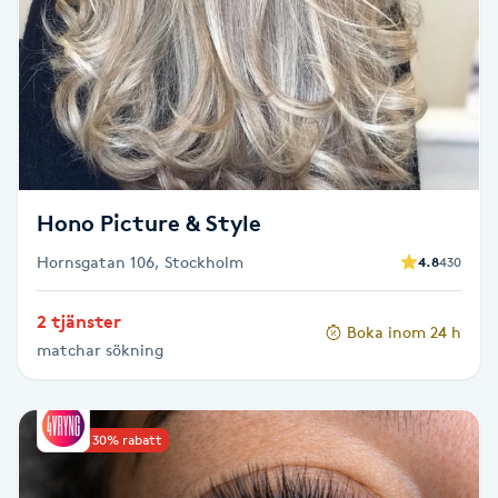
Kosmetisk tatuering
Kostrådgivning
Kroppsinpackning
Kroppspeeling
Hono Picture & Style
Hornsgatan 106, Stockholm
4.8
430
Käkledsbehandling
2 tjänster
Boka inom 24 h
Kärlbehandling
matchar sökning
L
Laserbehandling
Upp till 30% rabatt
Lashlift Keratin