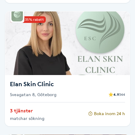
IPL hårborttagning
Upp till 35% rabatt
IR-massage
J
Japansk massage
K
K18
Elan Skin Clinic
Katun fransar
Sveagatan 8, Göteborg
4.9
344
Kemisk peeling
3 tjänster
Boka inom 24 h
matchar sökning
Keratinbehandling