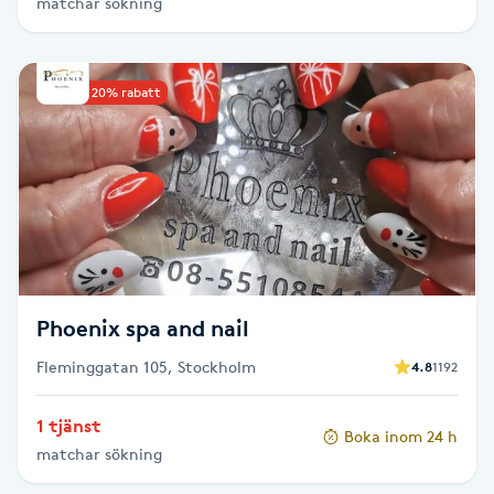
matchar sökning
Picolaser
Upp till 20% rabatt
Piercing
Pigmentbehandling
Pigmentfläckar
Plastikkirurgi
Phoenix spa and nail
Powder brows
Fleminggatan 105, Stockholm
4.8
1192
Power Yoga
1 tjänst
Boka inom 24 h
matchar sökning
PRP (Platelet Rich Plasma)