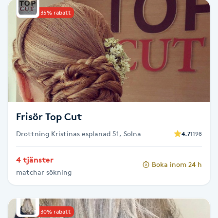
Kinesiologi
Upp till 35% rabatt
Kinesisk medicin
Kiropraktik
Klangmassage
Frisör Top Cut
Klippning
Drottning Kristinas esplanad 51, Solna
4.7
1198
Klippning & Slingor
4 tjänster
Boka inom 24 h
matchar sökning
Klippning ungdom
Koppningsmassage
Upp till 30% rabatt