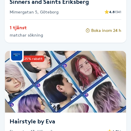
Sinners and Saints Eriksberg
Mimergatan 5, Göteborg
4.8
1341
Naglar borttagning
1 tjänst
Naglar reparation
Boka inom 24 h
matchar sökning
Naprapati
Upp till 25% rabatt
Navelpiercing
NBE-massage
Ny frisyr
O
Olaplex
Hairstyle by Eva