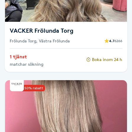
Fotsvamp
Fotvård
VACKER Frölunda Torg
Fransar
Frölunda Torg, Västra Frölunda
4.7
6266
Fransborttagning
1 tjänst
Boka inom 24 h
matchar sökning
Fransfärgning
Fransförlängning
Upp till 50% rabatt
Fransförlängning Megavolym
Fransförlängning Volym