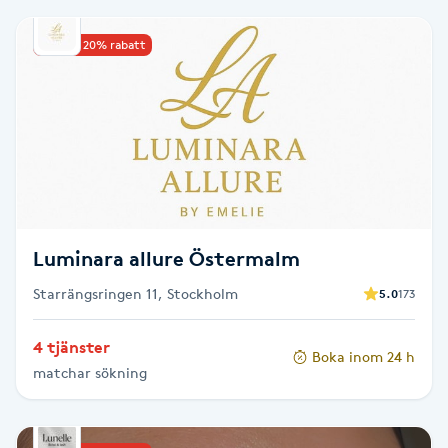
PRX-T33
Upp till 20% rabatt
Psoriasis
PT
R
Radiofrekvens
Luminara allure Östermalm
Rakning
Starrängsringen 11, Stockholm
5.0
173
Reflexologi
4 tjänster
Boka inom 24 h
matchar sökning
Regndroppsmassage