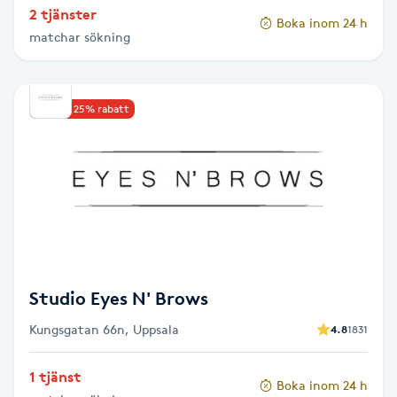
2 tjänster
Boka inom 24 h
Paraffinbehandling
matchar sökning
Pedikyr
Upp till 25% rabatt
Pensionärklippning
Permanent
Permanent hårborttagning
Permanent ögonbrynsmakeup
Studio Eyes N' Brows
Personal shopper
Kungsgatan 66n, Uppsala
4.8
1831
1 tjänst
Personlig tränare
Boka inom 24 h