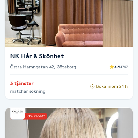
Cryoterapi
D
Damklippning
Dermapen
NK Hår & Skönhet
Diamantslipning
Östra Hamngatan 42, Göteborg
4.9
4747
E
3 tjänster
Enzympeeling
Boka inom 24 h
matchar sökning
Extensions
Upp till 50% rabatt
Extensions borttagning
Eyeliner-tatuering