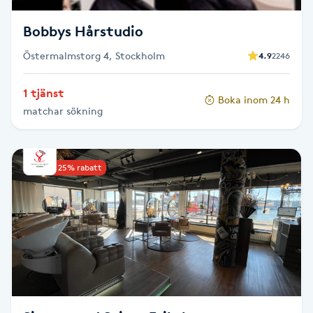
Bobbys Hårstudio
Nagelförlängning gelé
Östermalmstorg 4, Stockholm
4.9
2246
Nagelförlängning glasfiber
1 tjänst
Boka inom 24 h
Nagelförlängning silke
matchar sökning
Nagelförstärkning
Upp till 25% rabatt
Nagelklippning
Nagelsvamp
Nageltrång
Nagelvård