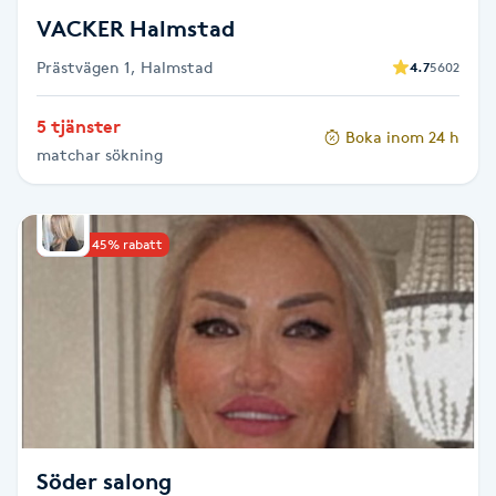
Föning
VACKER Halmstad
G
Prästvägen 1, Halmstad
4.7
5602
Gel naglar
5 tjänster
Boka inom 24 h
matchar sökning
Gelenaglar
Gellack
Upp till 45% rabatt
Gellack med förstärkning
Gravidmassage
Gravidyoga
Söder salong
Gruppträning