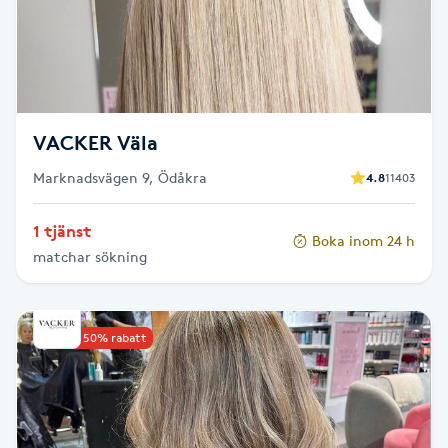
F
Face framing
Faceliftmassage
VACKER Väla
Marknadsvägen 9, Ödåkra
4.8
11403
Fet hårbotten
1 tjänst
Boka inom 24 h
Fettreducering
matchar sökning
Fibromassage
Upp till 50% rabatt
Fillers
Fotmassage