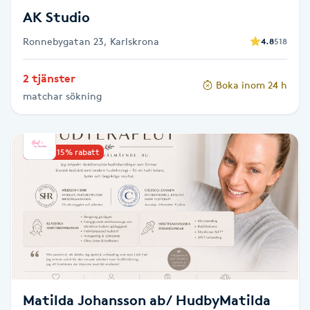
AK Studio
Toning
Ronnebygatan 23, Karlskrona
4.8
518
Torr hårbotten
2 tjänster
Boka inom 24 h
matchar sökning
Torrborstning
Triggerpunktsmassage
Upp till 15% rabatt
Trådning
Träning
Tvätt & Fön
V
Matilda Johansson ab/ HudbyMatilda