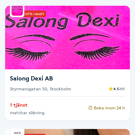
Babylights
Upp till 60% rabatt
Balayage
Bambumassage
Barber
Salong Dexi AB
Barnklippning
Styrmansgatan 50, Stockholm
4.5
205
BIAB
1 tjänst
Boka inom 24 h
Blowout
matchar sökning
Bottenfärg