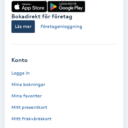
Vårtor
Y
Bokadirekt för företag
Läs mer
Företagsinloggning
Yin Yoga
Yoga
Konto
Yoga Nidra
Logga in
Yogamassage
Mina bokningar
Z
Mina favoriter
Zonterapi
Mitt presentkort
Zumba
Mitt friskvårdskort
Ö