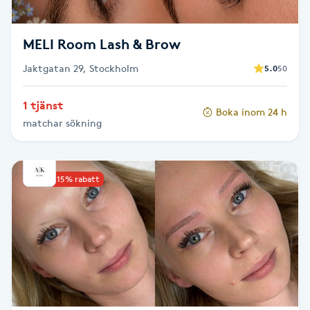
T
Tuina-massage
MELI Room Lash & Brow
Jaktgatan 29, Stockholm
5.0
50
Taktil massage
1 tjänst
Boka inom 24 h
Tandblekning
matchar sökning
Tandläkare
Upp till 15% rabatt
Tatuering
Tatueringsborttagning
Terapi
Thaimassage