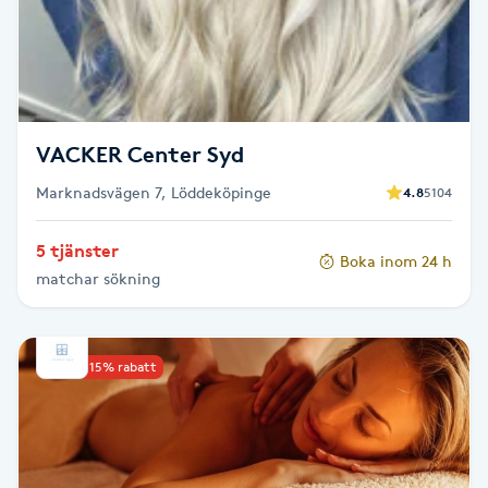
Skägg
Skäggfärgning
VACKER Center Syd
Skäggklippning
Marknadsvägen 7, Löddeköpinge
4.8
5104
Skäggtrimmning
5 tjänster
Boka inom 24 h
Skönhet
matchar sökning
Slingor
Upp till 15% rabatt
Sockring
Spa