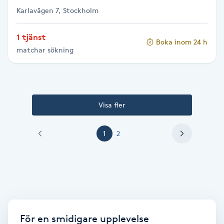
Vaccination
Karlavägen 7, Stockholm
1 tjänst
Vampyrbehandling
Boka inom 24 h
matchar sökning
Vaxning
Vaxning brasiliansk
Visa fler
Veterinär
1
2
Vibrationsmassage
Vinyasa Yoga
Volymfransar
För en smidigare upplevelse