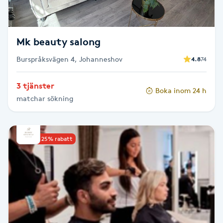
Megavolymfransar
Melasma
Mk beauty salong
Burspråksvägen 4, Johanneshov
4.8
74
Mesoterapi
3 tjänster
Boka inom 24 h
MicroPen
matchar sökning
Microshading
Upp till 25% rabatt
Mixfransar
N
Nagelförlängning
Nagelförlängning akryl