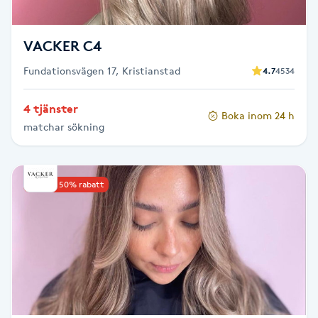
Fransk manikyr
VACKER C4
Fransrengöring
Fundationsvägen 17, Kristianstad
4.7
4534
Frekvensterapi
4 tjänster
Boka inom 24 h
matchar sökning
Friskvård
Friskvårdsmassage
Upp till 50% rabatt
Frisör
Funktionsanalys
Färgning