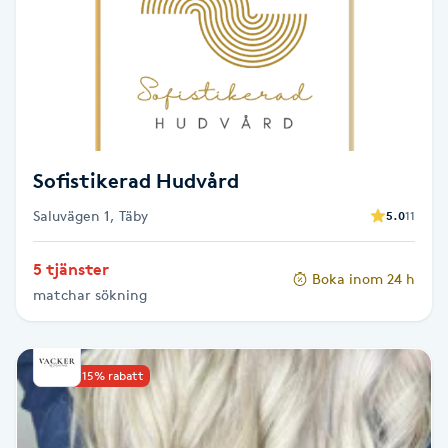
Senioryoga
Shiatsu
Singelfransar
Sofistikerad Hudvård
Sjukgymnastik
Saluvägen 1, Täby
5.0
11
Skalpmassage
5 tjänster
Boka inom 24 h
matchar sökning
Skinbooster
Sklerosering
Upp till 15% rabatt
Skoinlägg