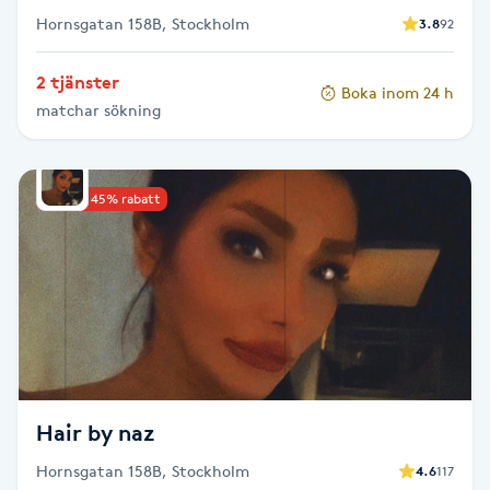
Hornsgatan 158B, Stockholm
3.8
92
Gua Sha-massage
2 tjänster
H
Boka inom 24 h
matchar sökning
Hatha Yoga
Headspa
Upp till 45% rabatt
Healing
Herrklippning
HIFU
Hair by naz
Hollywood Peel
Hornsgatan 158B, Stockholm
4.6
117