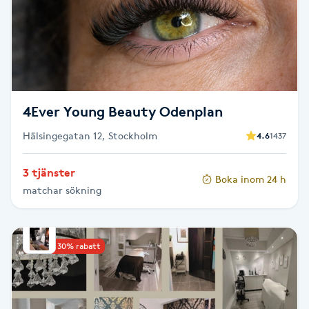
LED-ljusterapi
Liktornar
4Ever Young Beauty Odenplan
LPG
Hälsingegatan 12, Stockholm
4.6
1437
LPG-behandling
3 tjänster
Boka inom 24 h
LPG-massage
matchar sökning
Luggklippning
Upp till 30% rabatt
Lymfmassage
Läpptatuering