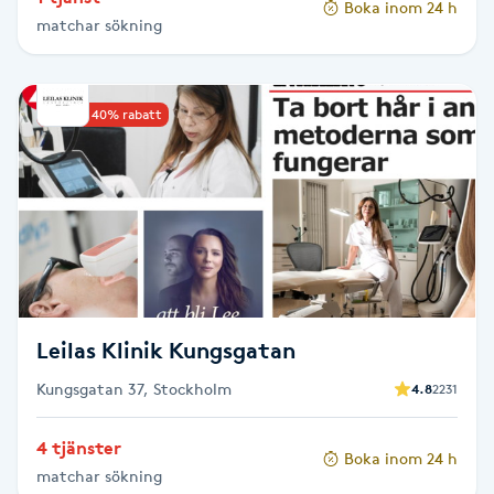
Boka inom 24 h
Hårborttagning
matchar sökning
Hårbottenbehandling
Upp till 40% rabatt
Hårförlängning
Hårvård
Hälsa
Hälsprickor
Leilas Klinik Kungsgatan
I
Kungsgatan 37, Stockholm
4.8
2231
Idrottsmassage
4 tjänster
Boka inom 24 h
IPL
matchar sökning