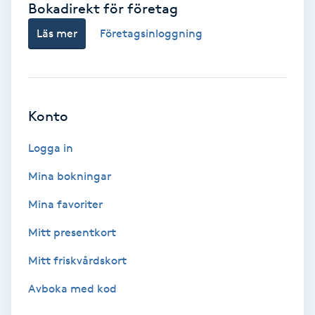
Bokadirekt för företag
Babylights
Läs mer
Företagsinloggning
Balayage
Bambumassage
Konto
Barber
Logga in
Mina bokningar
Barnklippning
Mina favoriter
BIAB
Mitt presentkort
Mitt friskvårdskort
Blowout
Avboka med kod
Bottenfärg