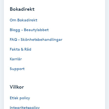
Bokadirekt
Brynformning
Om Bokadirekt
Brynfärgning
Blogg - Beautylabbet
Brynplockning
FAQ - Skönhetsbehandlingar
Fakta & Råd
Bröllopsuppsättning
C
Karriär
Support
Celluliter
Coachning
Villkor
Color correction
Etisk policy
Integritetspolicy