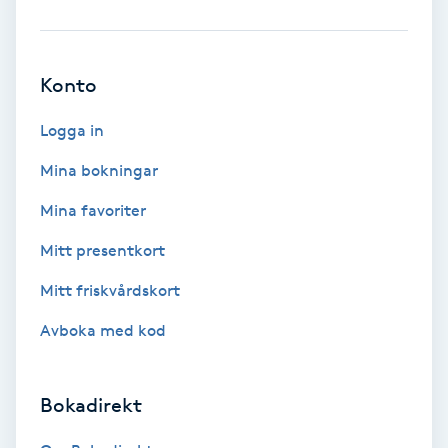
Brynformning
Konto
Brynfärgning
Logga in
Brynplockning
Mina bokningar
Bröllopsuppsättning
Mina favoriter
C
Mitt presentkort
Celluliter
Mitt friskvårdskort
Avboka med kod
Coachning
Color correction
Bokadirekt