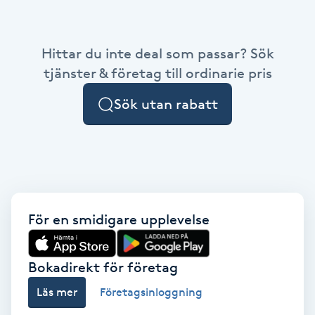
Babylights
Hittar du inte deal som passar? Sök
Balayage
tjänster & företag till ordinarie pris
Sök utan rabatt
Bambumassage
Barber
Barnklippning
För en smidigare upplevelse
BIAB
Blowout
Bokadirekt för företag
Läs mer
Företagsinloggning
Bottenfärg