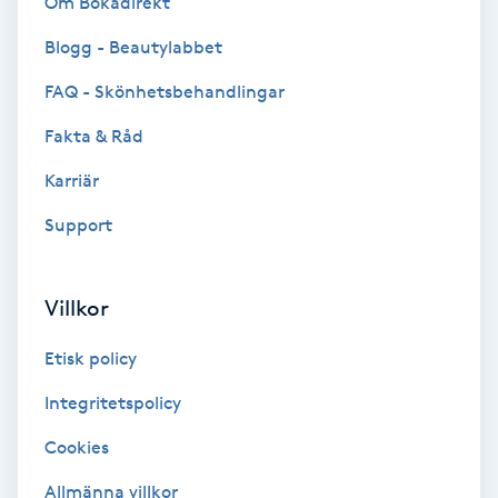
Om Bokadirekt
Cryoterapi
D
Blogg - Beautylabbet
FAQ - Skönhetsbehandlingar
Damklippning
Fakta & Råd
Dermapen
Karriär
Diamantslipning
Support
E
Villkor
Enzympeeling
Etisk policy
Extensions
Integritetspolicy
Extensions borttagning
Cookies
Allmänna villkor
Eyeliner-tatuering