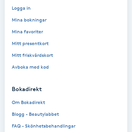
F
Logga in
Mina bokningar
Face framing
Mina favoriter
Faceliftmassage
Mitt presentkort
Fet hårbotten
Mitt friskvårdskort
Avboka med kod
Fettreducering
Fibromassage
Bokadirekt
Om Bokadirekt
Fillers
Blogg - Beautylabbet
Fotmassage
FAQ - Skönhetsbehandlingar