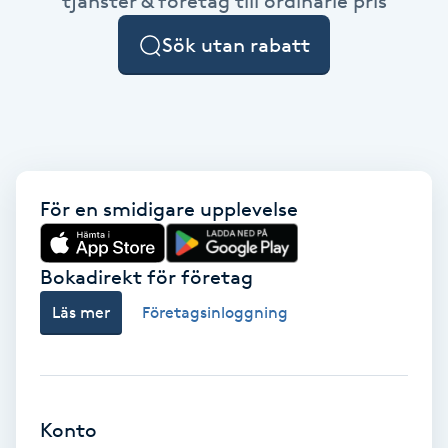
tjänster & företag till ordinarie pris
Cryoterapi
D
Sök utan rabatt
Damklippning
Dermapen
Diamantslipning
För en smidigare upplevelse
E
Bokadirekt för företag
Enzympeeling
Läs mer
Företagsinloggning
Extensions
Extensions borttagning
Konto
Eyeliner-tatuering