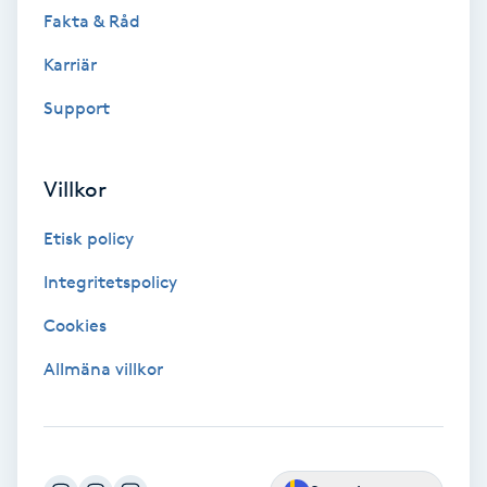
Fotsvamp
Fakta & Råd
Karriär
Fotvård
Support
Fransar
Villkor
Fransborttagning
Etisk policy
Fransfärgning
Integritetspolicy
Fransförlängning
Cookies
Allmäna villkor
Fransförlängning Megavolym
Fransförlängning Volym