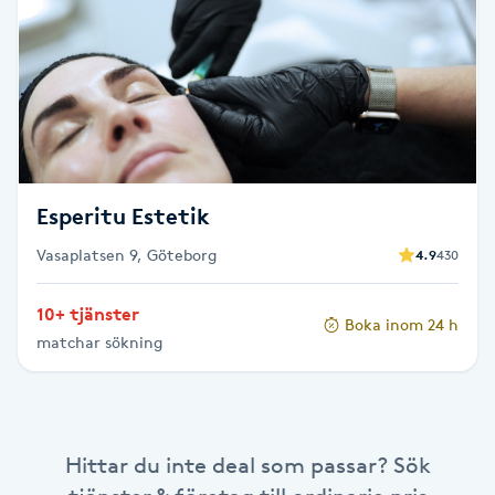
Brynformning
Brynfärgning
Brynplockning
Esperitu Estetik
Bröllopsuppsättning
Vasaplatsen 9, Göteborg
4.9
430
C
Celluliter
10+ tjänster
Boka inom 24 h
matchar sökning
Coachning
Color correction
Hittar du inte deal som passar? Sök