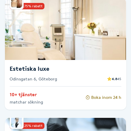
Upp till 75% rabatt
Babylights
Balayage
Bambumassage
Barber
Estetiska luxe
Barnklippning
Odinsgatan 6, Göteborg
4.8
45
BIAB
10+ tjänster
Boka inom 24 h
matchar sökning
Blowout
Bottenfärg
Upp till 25% rabatt