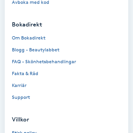
Avboka med kod
Brynformning
Bokadirekt
Brynfärgning
Om Bokadirekt
Brynplockning
Blogg - Beautylabbet
Bröllopsuppsättning
FAQ - Skönhetsbehandlingar
C
Fakta & Råd
Celluliter
Karriär
Support
Coachning
Color correction
Villkor
Etisk policy