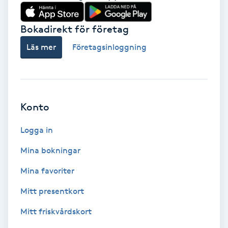
Babylights
Bokadirekt för företag
Balayage
Läs mer
Företagsinloggning
Bambumassage
Barber
Konto
Logga in
Barnklippning
Mina bokningar
BIAB
Mina favoriter
Blowout
Mitt presentkort
Mitt friskvårdskort
Bottenfärg