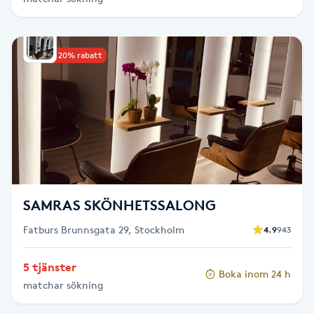
Hårborttagning
Hårbottenbehandling
Upp till 20% rabatt
Hårförlängning
Hårvård
Hälsa
SAMRAS SKÖNHETSSALONG
Hälsprickor
I
Fatburs Brunnsgata 29, Stockholm
4.9
943
Idrottsmassage
5 tjänster
Boka inom 24 h
matchar sökning
IPL