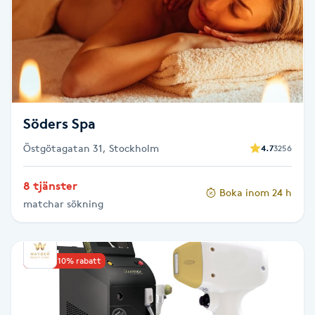
Kosmetisk tatuering
Kostrådgivning
Kroppsinpackning
Söders Spa
Kroppspeeling
Östgötagatan 31, Stockholm
4.7
3256
Käkledsbehandling
8 tjänster
Boka inom 24 h
matchar sökning
Kärlbehandling
L
Upp till 10% rabatt
Laserbehandling
Lashlift Keratin