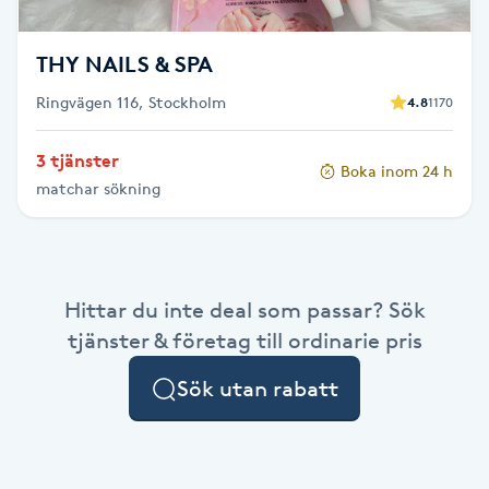
Megavolymfransar
THY NAILS & SPA
Melasma
Ringvägen 116, Stockholm
4.8
1170
Mesoterapi
3 tjänster
Boka inom 24 h
matchar sökning
MicroPen
Microshading
Hittar du inte deal som passar? Sök
Mixfransar
tjänster & företag till ordinarie pris
N
Sök utan rabatt
Nagelförlängning
Nagelförlängning akryl