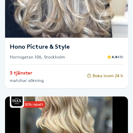
Cryoterapi
D
Damklippning
Dermapen
Hono Picture & Style
Hornsgatan 106, Stockholm
4.8
430
Diamantslipning
E
3 tjänster
Boka inom 24 h
matchar sökning
Enzympeeling
Extensions
Upp till 30% rabatt
Extensions borttagning
Eyeliner-tatuering