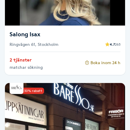
F
Face framing
Salong Isax
Faceliftmassage
Ringvägen 61, Stockholm
4.7
263
Fet hårbotten
2 tjänster
Boka inom 24 h
matchar sökning
Fettreducering
Fibromassage
Upp till 30% rabatt
Fillers
Fotmassage