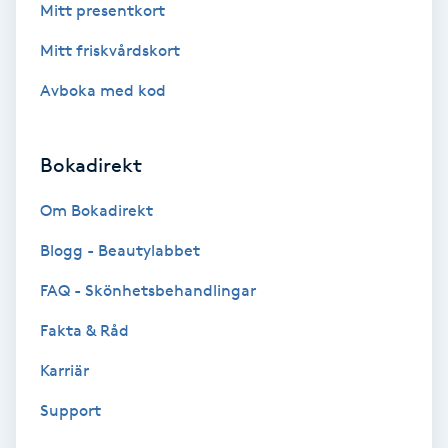
Mitt presentkort
Naglar borttagning
Mitt friskvårdskort
Avboka med kod
Naglar reparation
Naprapati
Bokadirekt
Om Bokadirekt
Navelpiercing
Blogg - Beautylabbet
NBE-massage
FAQ - Skönhetsbehandlingar
Ny frisyr
Fakta & Råd
O
Karriär
Olaplex
Support