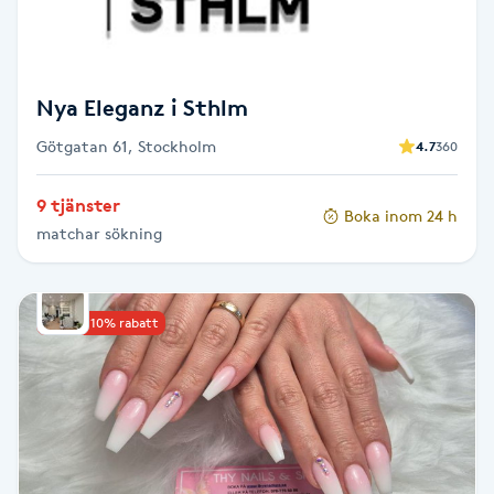
M
Makeup
Nya Eleganz i Sthlm
Manikyr & Pedikyr
Götgatan 61, Stockholm
4.7
360
9 tjänster
Massage
Boka inom 24 h
matchar sökning
Medial vägledning
Upp till 10% rabatt
Medicinsk massage
Meditation
Medium