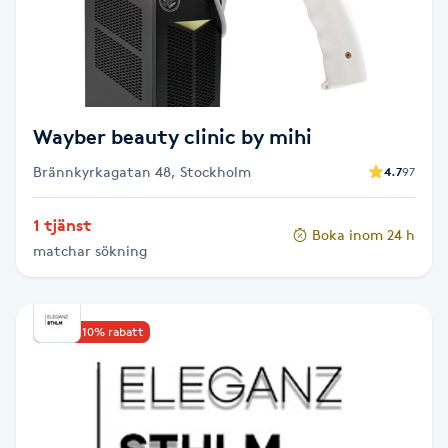
LED-ljusterapi
Liktornar
Wayber beauty clinic by mihi
LPG
Brännkyrkagatan 48, Stockholm
4.7
97
LPG-behandling
1 tjänst
Boka inom 24 h
matchar sökning
LPG-massage
Luggklippning
Upp till 10% rabatt
Lymfmassage
Läpptatuering