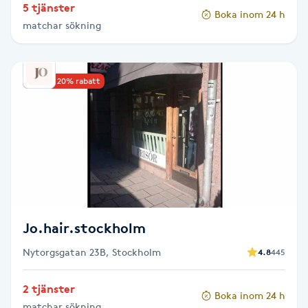
5 tjänster
Hot Stone Massage
Boka inom 24 h
matchar sökning
Hot yoga
Upp till 20% rabatt
Hudföryngring
Huduppstramning
Hudvård
Hyaluronsyra
Jo.hair.stockholm
Hyperhidros
Nytorgsgatan 23B, Stockholm
4.8
445
Hypnos
2 tjänster
Boka inom 24 h
matchar sökning