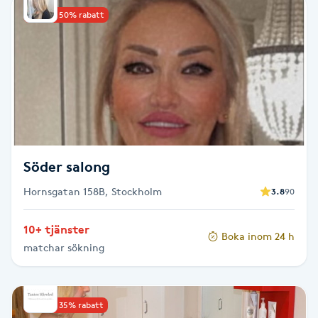
Upp till 50% rabatt
Babylights
Balayage
Bambumassage
Barber
Söder salong
Barnklippning
Hornsgatan 158B, Stockholm
3.8
90
BIAB
10+ tjänster
Boka inom 24 h
matchar sökning
Blowout
Bottenfärg
Upp till 35% rabatt