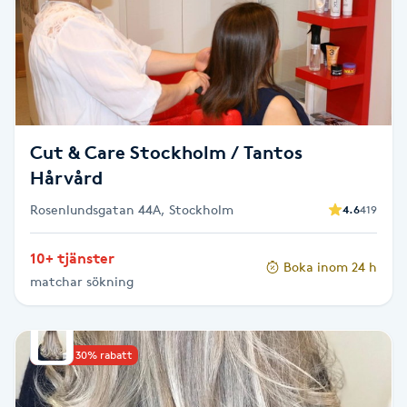
Brynformning
Brynfärgning
Brynplockning
Cut & Care Stockholm / Tantos
Hårvård
Bröllopsuppsättning
Rosenlundsgatan 44A, Stockholm
4.6
419
C
Celluliter
10+ tjänster
Boka inom 24 h
matchar sökning
Coachning
Upp till 30% rabatt
Color correction