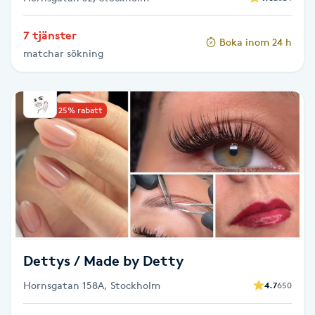
Gua Sha-massage
7 tjänster
Boka inom 24 h
H
matchar sökning
Hatha Yoga
Upp till 25% rabatt
Headspa
Healing
Herrklippning
HIFU
Dettys / Made by Detty
Hollywood Peel
Hornsgatan 158A, Stockholm
4.7
650