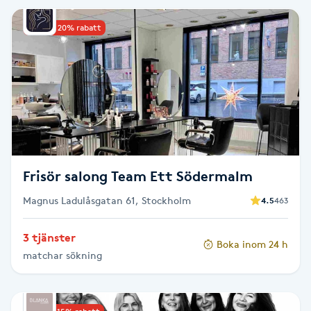
IPL hårborttagning
Upp till 20% rabatt
IR-massage
J
Japansk massage
K
Frisör salong Team Ett Södermalm
K18
Magnus Ladulåsgatan 61, Stockholm
4.5
463
Katun fransar
3 tjänster
Boka inom 24 h
Kemisk peeling
matchar sökning
Keratinbehandling