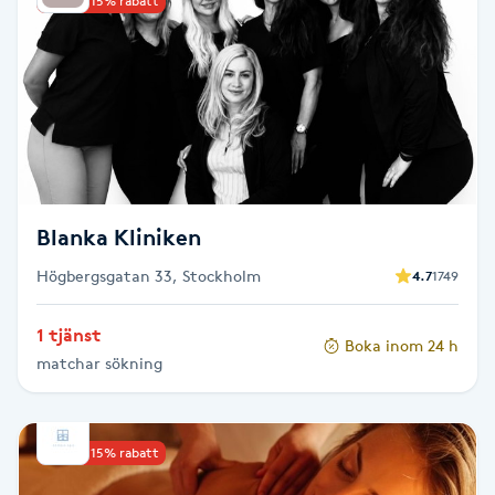
Upp till 15% rabatt
Kinesiologi
Kinesisk medicin
Kiropraktik
Klangmassage
Blanka Kliniken
Högbergsgatan 33, Stockholm
Klippning
4.7
1749
1 tjänst
Klippning & Slingor
Boka inom 24 h
matchar sökning
Klippning ungdom
Upp till 15% rabatt
Koppningsmassage