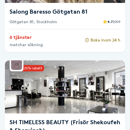
Fransk manikyr
Salong Baresso Götgatan 81
Fransrengöring
Götgatan 81, Stockholm
4.7
2009
6 tjänster
Frekvensterapi
Boka inom 24 h
matchar sökning
Friskvård
Upp till 25% rabatt
Friskvårdsmassage
Frisör
Funktionsanalys
Färgning
SH TIMELESS BEAUTY (Frisör Shekoufeh