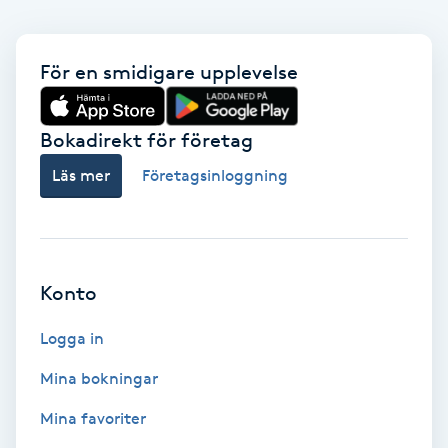
Nagelförlängning gelé
För en smidigare upplevelse
Nagelförlängning glasfiber
Bokadirekt för företag
Nagelförlängning silke
Läs mer
Företagsinloggning
Nagelförstärkning
Nagelklippning
Konto
Nagelsvamp
Logga in
Mina bokningar
Nageltrång
Mina favoriter
Nagelvård