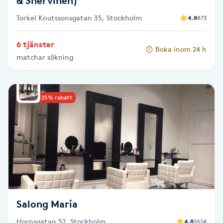
& Shervineh)
Föning
Torkel Knutssonsgatan 35, Stockholm
4.8
873
G
6 tjänster
Gel naglar
Boka inom 24 h
matchar sökning
Gelenaglar
Upp till 25% rabatt
Gellack
Gellack med förstärkning
Gravidmassage
Gravidyoga
Salong Maria
Gruppträning
Hornsgatan 52, Stockholm
4.8
2624