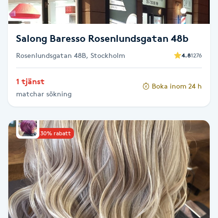
Fotsvamp
Fotvård
Salong Baresso Rosenlundsgatan 48b
Rosenlundsgatan 48B, Stockholm
4.8
1276
Fransar
1 tjänst
Boka inom 24 h
Fransborttagning
matchar sökning
Fransfärgning
Upp till 30% rabatt
Fransförlängning
Fransförlängning Megavolym
Fransförlängning Volym