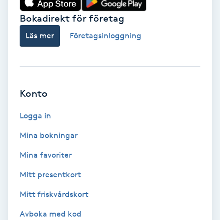
Bokadirekt för företag
Babylights
Läs mer
Företagsinloggning
Balayage
Bambumassage
Konto
Barber
Logga in
Barnklippning
Mina bokningar
BIAB
Mina favoriter
Mitt presentkort
Blowout
Mitt friskvårdskort
Bottenfärg
Avboka med kod