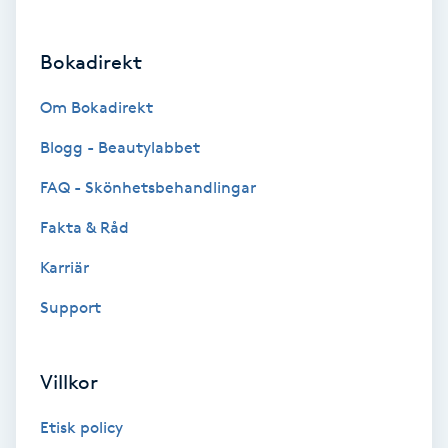
Brynformning
Bokadirekt
Brynfärgning
Om Bokadirekt
Brynplockning
Blogg - Beautylabbet
FAQ - Skönhetsbehandlingar
Bröllopsuppsättning
Fakta & Råd
C
Karriär
Celluliter
Support
Coachning
Villkor
Color correction
Etisk policy