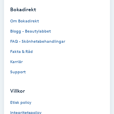
Bokadirekt
Brynformning
Om Bokadirekt
Brynfärgning
Blogg - Beautylabbet
Brynplockning
FAQ - Skönhetsbehandlingar
Fakta & Råd
Bröllopsuppsättning
C
Karriär
Support
Celluliter
Coachning
Villkor
Color correction
Etisk policy
Integritetspolicy