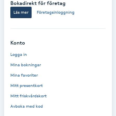
Bokadirekt för företag
Babylights
Läs mer
Företagsinloggning
Balayage
Bambumassage
Konto
Barber
Logga in
Mina bokningar
Barnklippning
Mina favoriter
BIAB
Mitt presentkort
Mitt friskvårdskort
Blowout
Avboka med kod
Bottenfärg