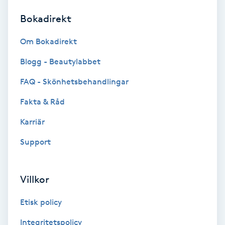
Bokadirekt
Brynformning
Om Bokadirekt
Brynfärgning
Blogg - Beautylabbet
Brynplockning
FAQ - Skönhetsbehandlingar
Fakta & Råd
Bröllopsuppsättning
C
Karriär
Support
Celluliter
Coachning
Villkor
Color correction
Etisk policy
Integritetspolicy