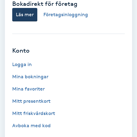
Bokadirekt för företag
Babylights
Läs mer
Företagsinloggning
Balayage
Bambumassage
Konto
Barber
Logga in
Mina bokningar
Barnklippning
Mina favoriter
BIAB
Mitt presentkort
Mitt friskvårdskort
Blowout
Avboka med kod
Bottenfärg