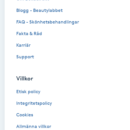
Blogg - Beautylabbet
Brynformning
FAQ - Skönhetsbehandlingar
Brynfärgning
Fakta & Råd
Brynplockning
Karriär
Support
Bröllopsuppsättning
C
Villkor
Celluliter
Etisk policy
Coachning
Integritetspolicy
Cookies
Color correction
Allmänna villkor