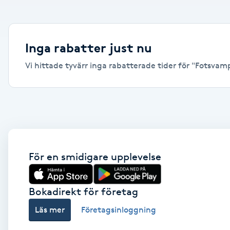
Alternativmedicin
Andningsmassage
Inga rabatter just nu
Vi hittade tyvärr inga rabatterade tider för "Fotsvamp, 
Ansiktslyft utan kirurgi
Aromamassage
Ashtanga Yoga
Ayurveda
För en smidigare upplevelse
Ayurvedisk Massage
Bokadirekt för företag
Läs mer
Företagsinloggning
Ansiktsbehandling djuprengörande
B