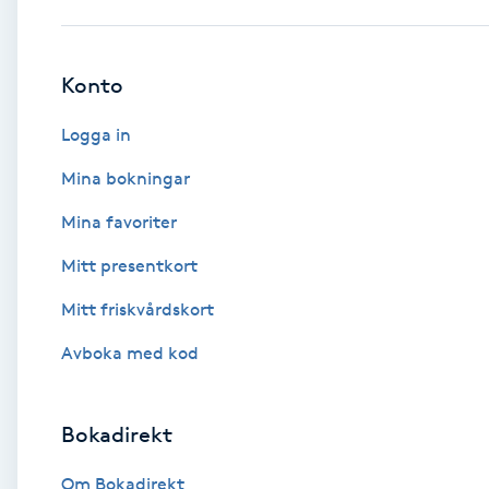
Babylights
Konto
Balayage
Logga in
Bambumassage
Mina bokningar
Mina favoriter
Barber
Mitt presentkort
Barnklippning
Mitt friskvårdskort
BIAB
Avboka med kod
Blowout
Bokadirekt
Bottenfärg
Om Bokadirekt