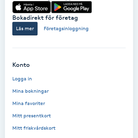
Babylights
Bokadirekt för företag
Balayage
Läs mer
Företagsinloggning
Bambumassage
Barber
Konto
Logga in
Barnklippning
Mina bokningar
BIAB
Mina favoriter
Blowout
Mitt presentkort
Mitt friskvårdskort
Bottenfärg