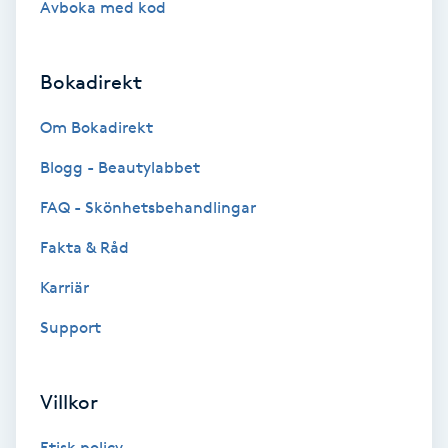
Avboka med kod
Brynformning
Bokadirekt
Brynfärgning
Om Bokadirekt
Brynplockning
Blogg - Beautylabbet
Bröllopsuppsättning
FAQ - Skönhetsbehandlingar
C
Fakta & Råd
Celluliter
Karriär
Support
Coachning
Color correction
Villkor
Etisk policy