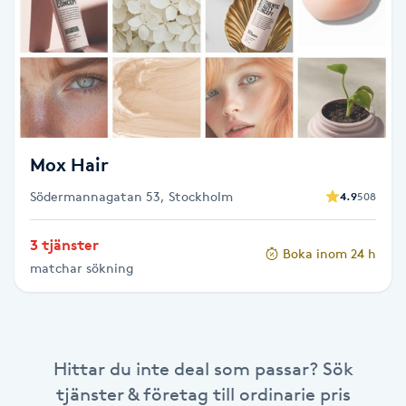
Cryoterapi
D
Damklippning
Dermapen
Mox Hair
Diamantslipning
Södermannagatan 53, Stockholm
4.9
508
E
3 tjänster
Enzympeeling
Boka inom 24 h
matchar sökning
Extensions
Extensions borttagning
Hittar du inte deal som passar? Sök
tjänster & företag till ordinarie pris
Eyeliner-tatuering