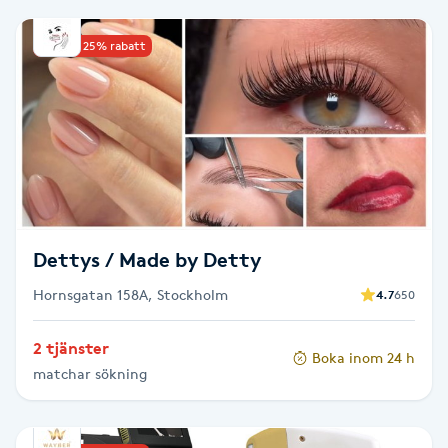
Babylights
Upp till 25% rabatt
Balayage
Bambumassage
Barber
Dettys / Made by Detty
Barnklippning
Hornsgatan 158A, Stockholm
4.7
650
BIAB
2 tjänster
Boka inom 24 h
Blowout
matchar sökning
Bottenfärg