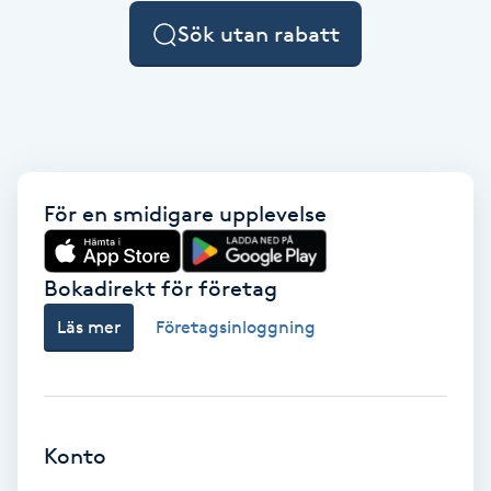
F
Sök utan rabatt
Face framing
Faceliftmassage
Fet hårbotten
För en smidigare upplevelse
Fettreducering
Bokadirekt för företag
Läs mer
Företagsinloggning
Fibromassage
Fillers
Fotmassage
Konto