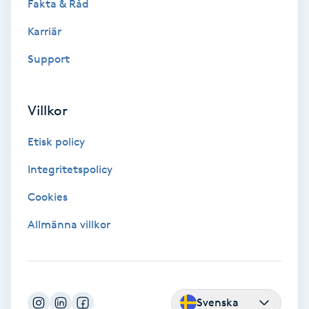
Fakta & Råd
Fransk manikyr
Karriär
Fransrengöring
Support
Frekvensterapi
Villkor
Friskvård
Etisk policy
Friskvårdsmassage
Integritetspolicy
Cookies
Frisör
Allmänna villkor
Funktionsanalys
Färgning
Svenska