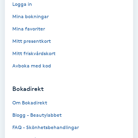
Logga in
Fotsvamp
Mina bokningar
Fotvård
Mina favoriter
Fransar
Mitt presentkort
Mitt friskvårdskort
Fransborttagning
Avboka med kod
Fransfärgning
Bokadirekt
Fransförlängning
Om Bokadirekt
Fransförlängning Megavolym
Blogg - Beautylabbet
Fransförlängning Volym
FAQ - Skönhetsbehandlingar