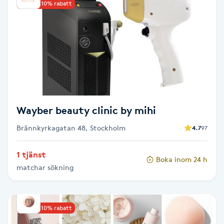
Upp till 10% rabatt
Brynformning
Brynfärgning
Brynplockning
Bröllopsuppsättning
Wayber beauty clinic by mihi
C
Brännkyrkagatan 48, Stockholm
4.7
97
Celluliter
1 tjänst
Boka inom 24 h
matchar sökning
Coachning
Color correction
Upp till 10% rabatt