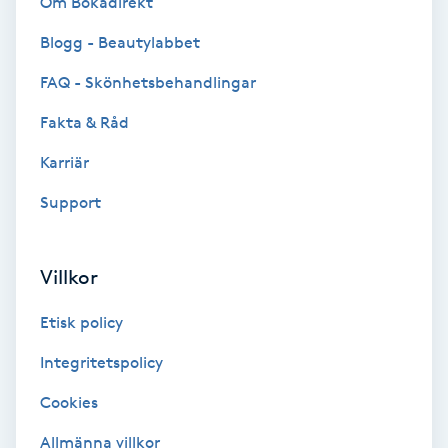
Om Bokadirekt
Cryoterapi
D
Blogg - Beautylabbet
FAQ - Skönhetsbehandlingar
Damklippning
Fakta & Råd
Dermapen
Karriär
Diamantslipning
Support
E
Villkor
Enzympeeling
Etisk policy
Extensions
Integritetspolicy
Extensions borttagning
Cookies
Allmänna villkor
Eyeliner-tatuering