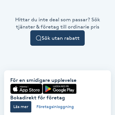
Babylights
Hittar du inte deal som passar? Sök
Balayage
tjänster & företag till ordinarie pris
Sök utan rabatt
Bambumassage
Barber
Barnklippning
För en smidigare upplevelse
BIAB
Blowout
Bokadirekt för företag
Läs mer
Företagsinloggning
Bottenfärg