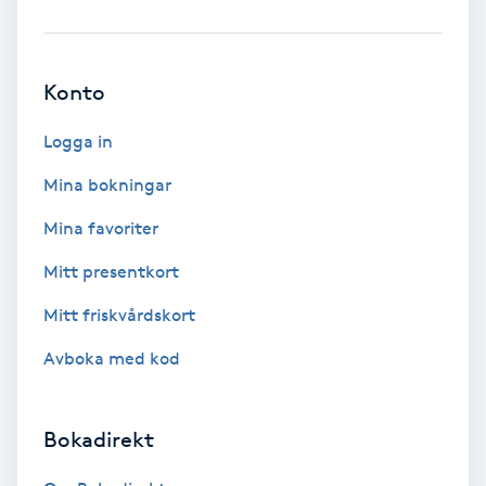
Brynformning
Konto
Brynfärgning
Logga in
Brynplockning
Mina bokningar
Bröllopsuppsättning
Mina favoriter
C
Mitt presentkort
Celluliter
Mitt friskvårdskort
Avboka med kod
Coachning
Color correction
Bokadirekt