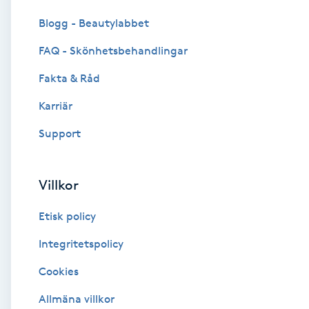
Cryoterapi
Blogg - Beautylabbet
D
FAQ - Skönhetsbehandlingar
Damklippning
Fakta & Råd
Dermapen
Karriär
Support
Diamantslipning
E
Villkor
Enzympeeling
Etisk policy
Extensions
Integritetspolicy
Cookies
Extensions borttagning
Allmäna villkor