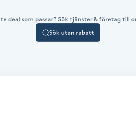
nte deal som passar? Sök tjänster & företag till or
Sök utan rabatt