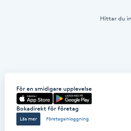
Babylights
Hittar du i
Balayage
Bambumassage
Barber
Barnklippning
För en smidigare upplevelse
BIAB
Bokadirekt för företag
Blowout
Läs mer
Företagsinloggning
Bottenfärg