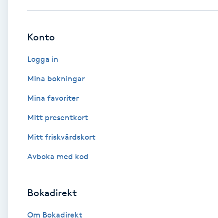
Brynformning
Konto
Brynfärgning
Logga in
Brynplockning
Mina bokningar
Mina favoriter
Bröllopsuppsättning
Mitt presentkort
C
Mitt friskvårdskort
Celluliter
Avboka med kod
Coachning
Bokadirekt
Color correction
Om Bokadirekt