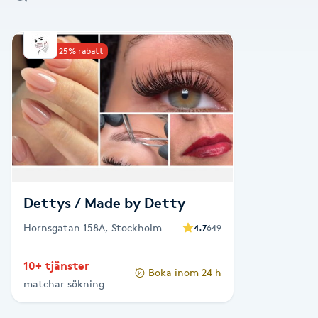
Alternativmedicin
Upp till 25% rabatt
Andningsmassage
Ansiktslyft utan kirurgi
Aromamassage
Ashtanga Yoga
Dettys / Made by Detty
Ayurveda
Hornsgatan 158A, Stockholm
4.7
649
Ayurvedisk Massage
10+ tjänster
Boka inom 24 h
matchar sökning
Ansiktsbehandling djuprengörande
B