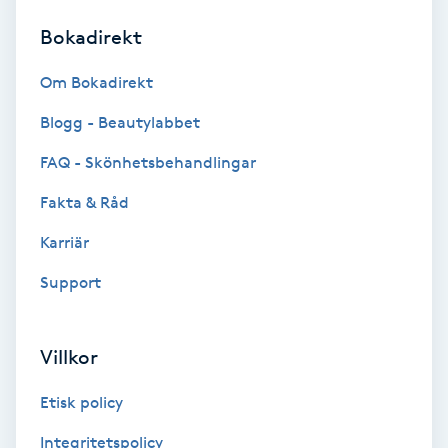
Bokadirekt
Brynformning
Om Bokadirekt
Brynfärgning
Blogg - Beautylabbet
Brynplockning
FAQ - Skönhetsbehandlingar
Fakta & Råd
Bröllopsuppsättning
C
Karriär
Support
Celluliter
Coachning
Villkor
Color correction
Etisk policy
Integritetspolicy