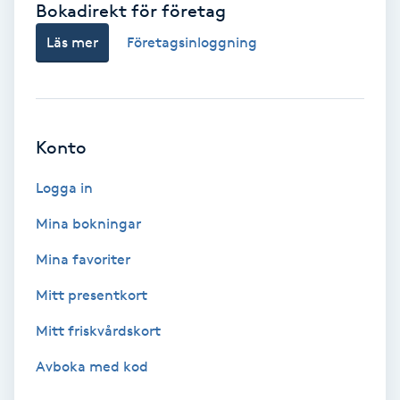
Bokadirekt för företag
Babylights
Läs mer
Företagsinloggning
Balayage
Bambumassage
Konto
Barber
Logga in
Mina bokningar
Barnklippning
Mina favoriter
BIAB
Mitt presentkort
Mitt friskvårdskort
Blowout
Avboka med kod
Bottenfärg