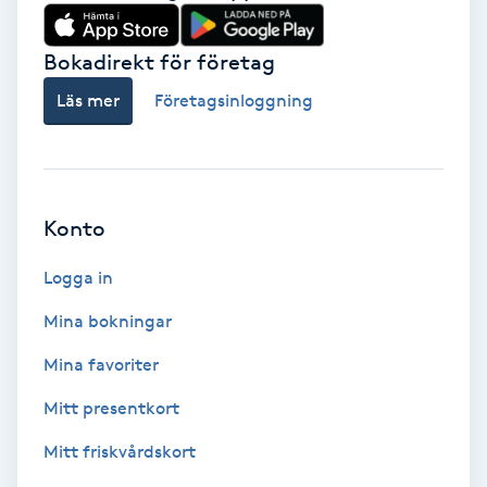
Babylights
Bokadirekt för företag
Balayage
Läs mer
Företagsinloggning
Bambumassage
Barber
Konto
Logga in
Barnklippning
Mina bokningar
BIAB
Mina favoriter
Blowout
Mitt presentkort
Mitt friskvårdskort
Bottenfärg