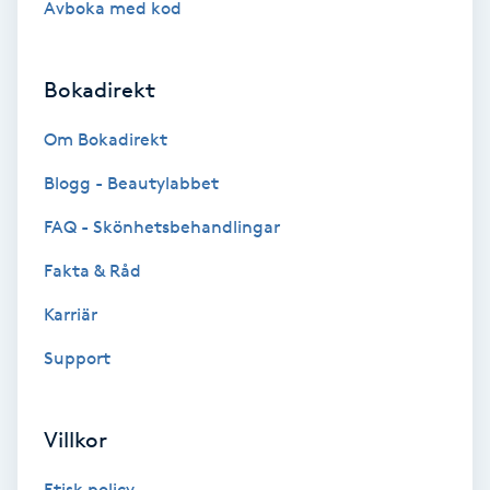
Avboka med kod
Brynformning
Bokadirekt
Brynfärgning
Om Bokadirekt
Brynplockning
Blogg - Beautylabbet
Bröllopsuppsättning
FAQ - Skönhetsbehandlingar
C
Fakta & Råd
Celluliter
Karriär
Support
Coachning
Color correction
Villkor
Etisk policy