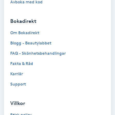
Avboka med kod
Brynformning
Bokadirekt
Brynfärgning
Om Bokadirekt
Brynplockning
Blogg - Beautylabbet
Bröllopsuppsättning
FAQ - Skönhetsbehandlingar
C
Fakta & Råd
Celluliter
Karriär
Support
Coachning
Color correction
Villkor
Etisk policy