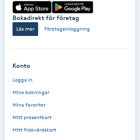
Babylights
Bokadirekt för företag
Balayage
Läs mer
Företagsinloggning
Bambumassage
Barber
Konto
Logga in
Barnklippning
Mina bokningar
BIAB
Mina favoriter
Blowout
Mitt presentkort
Mitt friskvårdskort
Bottenfärg