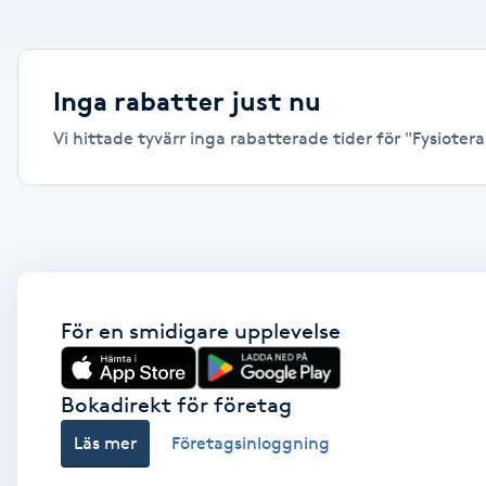
Alternativmedicin
Andningsmassage
Inga rabatter just nu
Vi hittade tyvärr inga rabatterade tider för "Fysiotera
Ansiktslyft utan kirurgi
Aromamassage
Ashtanga Yoga
Ayurveda
För en smidigare upplevelse
Ayurvedisk Massage
Bokadirekt för företag
Läs mer
Företagsinloggning
Ansiktsbehandling djuprengörande
B