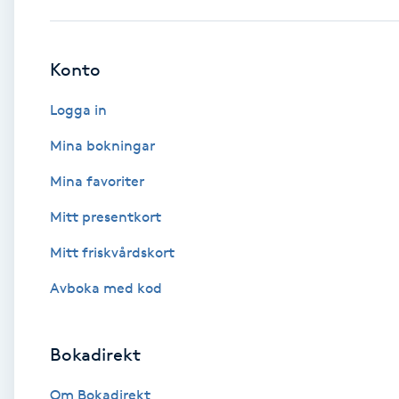
Babylights
Konto
Balayage
Logga in
Bambumassage
Mina bokningar
Mina favoriter
Barber
Mitt presentkort
Barnklippning
Mitt friskvårdskort
BIAB
Avboka med kod
Blowout
Bokadirekt
Bottenfärg
Om Bokadirekt