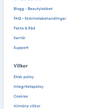
Blogg - Beautylabbet
Brynformning
FAQ - Skönhetsbehandlingar
Brynfärgning
Fakta & Råd
Brynplockning
Karriär
Support
Bröllopsuppsättning
C
Villkor
Celluliter
Etisk policy
Coachning
Integritetspolicy
Cookies
Color correction
Allmäna villkor