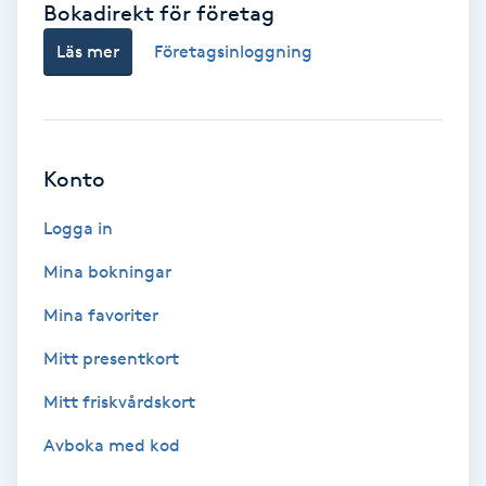
Bokadirekt för företag
Babylights
Läs mer
Företagsinloggning
Balayage
Bambumassage
Konto
Barber
Logga in
Mina bokningar
Barnklippning
Mina favoriter
BIAB
Mitt presentkort
Mitt friskvårdskort
Blowout
Avboka med kod
Bottenfärg