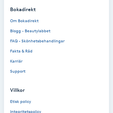
Bokadirekt
Brynformning
Om Bokadirekt
Brynfärgning
Blogg - Beautylabbet
Brynplockning
FAQ - Skönhetsbehandlingar
Fakta & Råd
Bröllopsuppsättning
C
Karriär
Support
Celluliter
Coachning
Villkor
Color correction
Etisk policy
Integritetspolicy