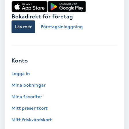
Babylights
Bokadirekt för företag
Balayage
Läs mer
Företagsinloggning
Bambumassage
Barber
Konto
Logga in
Barnklippning
Mina bokningar
BIAB
Mina favoriter
Blowout
Mitt presentkort
Mitt friskvårdskort
Bottenfärg