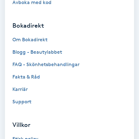
Avboka med kod
Brynformning
Bokadirekt
Brynfärgning
Om Bokadirekt
Brynplockning
Blogg - Beautylabbet
Bröllopsuppsättning
FAQ - Skönhetsbehandlingar
C
Fakta & Råd
Celluliter
Karriär
Support
Coachning
Color correction
Villkor
Etisk policy