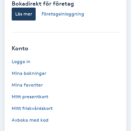
Bokadirekt för företag
Babylights
Läs mer
Företagsinloggning
Balayage
Bambumassage
Konto
Barber
Logga in
Mina bokningar
Barnklippning
Mina favoriter
BIAB
Mitt presentkort
Mitt friskvårdskort
Blowout
Avboka med kod
Bottenfärg