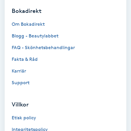
Bokadirekt
Brynformning
Om Bokadirekt
Brynfärgning
Blogg - Beautylabbet
Brynplockning
FAQ - Skönhetsbehandlingar
Fakta & Råd
Bröllopsuppsättning
C
Karriär
Support
Celluliter
Coachning
Villkor
Color correction
Etisk policy
Integritetspolicy