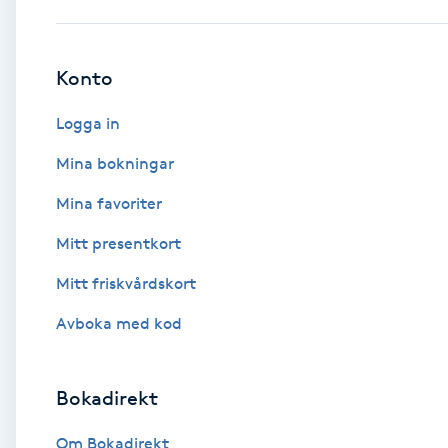
Babylights
Konto
Balayage
Logga in
Bambumassage
Mina bokningar
Mina favoriter
Barber
Mitt presentkort
Barnklippning
Mitt friskvårdskort
BIAB
Avboka med kod
Blowout
Bokadirekt
Bottenfärg
Om Bokadirekt