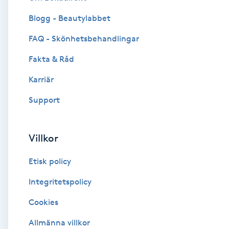
Blogg - Beautylabbet
Brynformning
FAQ - Skönhetsbehandlingar
Brynfärgning
Fakta & Råd
Brynplockning
Karriär
Support
Bröllopsuppsättning
C
Villkor
Celluliter
Etisk policy
Coachning
Integritetspolicy
Cookies
Color correction
Allmänna villkor