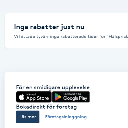
Alternativmedicin
Andningsmassage
Inga rabatter just nu
Vi hittade tyvärr inga rabatterade tider för "Hälspricko
Ansiktslyft utan kirurgi
Aromamassage
Ashtanga Yoga
Ayurveda
För en smidigare upplevelse
Ayurvedisk Massage
Bokadirekt för företag
Läs mer
Företagsinloggning
Ansiktsbehandling djuprengörande
B