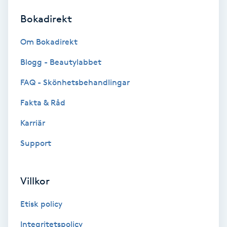
Bokadirekt
Brynformning
Om Bokadirekt
Brynfärgning
Blogg - Beautylabbet
Brynplockning
FAQ - Skönhetsbehandlingar
Fakta & Råd
Bröllopsuppsättning
C
Karriär
Support
Celluliter
Coachning
Villkor
Color correction
Etisk policy
Integritetspolicy