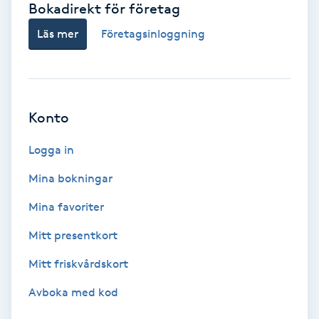
Bokadirekt för företag
Babylights
Läs mer
Företagsinloggning
Balayage
Bambumassage
Konto
Barber
Logga in
Mina bokningar
Barnklippning
Mina favoriter
BIAB
Mitt presentkort
Mitt friskvårdskort
Blowout
Avboka med kod
Bottenfärg