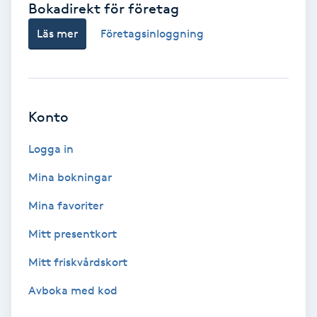
Bokadirekt för företag
Babylights
Läs mer
Företagsinloggning
Balayage
Bambumassage
Konto
Barber
Logga in
Mina bokningar
Barnklippning
Mina favoriter
BIAB
Mitt presentkort
Mitt friskvårdskort
Blowout
Avboka med kod
Bottenfärg