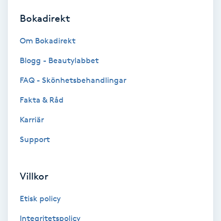
Bokadirekt
Brynformning
Om Bokadirekt
Brynfärgning
Blogg - Beautylabbet
Brynplockning
FAQ - Skönhetsbehandlingar
Fakta & Råd
Bröllopsuppsättning
C
Karriär
Support
Celluliter
Coachning
Villkor
Color correction
Etisk policy
Integritetspolicy