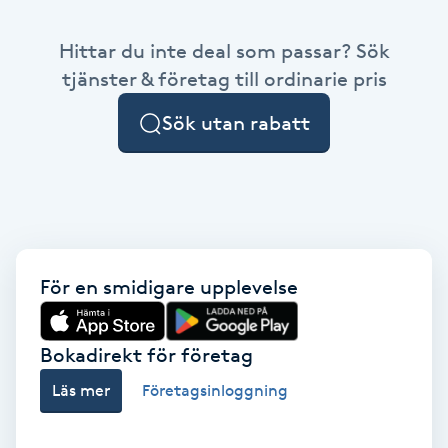
Babylights
Hittar du inte deal som passar? Sök
tjänster & företag till ordinarie pris
Balayage
Sök utan rabatt
Bambumassage
Barber
Barnklippning
För en smidigare upplevelse
BIAB
Bokadirekt för företag
Blowout
Läs mer
Företagsinloggning
Bottenfärg