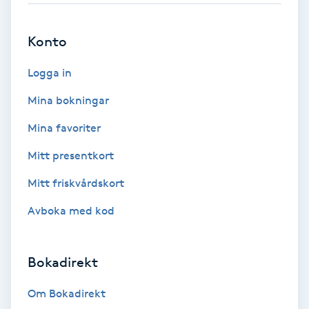
Brynformning
Konto
Brynfärgning
Logga in
Mina bokningar
Brynplockning
Mina favoriter
Bröllopsuppsättning
Mitt presentkort
C
Mitt friskvårdskort
Celluliter
Avboka med kod
Coachning
Bokadirekt
Color correction
Om Bokadirekt