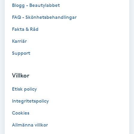
Cryoterapi
Blogg - Beautylabbet
D
FAQ - Skönhetsbehandlingar
Damklippning
Fakta & Råd
Karriär
Dermapen
Support
Diamantslipning
E
Villkor
Enzympeeling
Etisk policy
Extensions
Integritetspolicy
Cookies
Extensions borttagning
Allmänna villkor
Eyeliner-tatuering