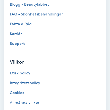
Cryoterapi
Blogg - Beautylabbet
D
FAQ - Skönhetsbehandlingar
Damklippning
Fakta & Råd
Karriär
Dermapen
Support
Diamantslipning
E
Villkor
Enzympeeling
Etisk policy
Extensions
Integritetspolicy
Cookies
Extensions borttagning
Allmänna villkor
Eyeliner-tatuering