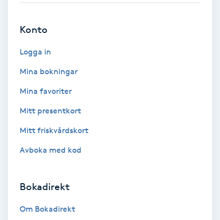
Brynformning
Konto
Brynfärgning
Logga in
Mina bokningar
Brynplockning
Mina favoriter
Bröllopsuppsättning
Mitt presentkort
C
Mitt friskvårdskort
Celluliter
Avboka med kod
Coachning
Bokadirekt
Color correction
Om Bokadirekt