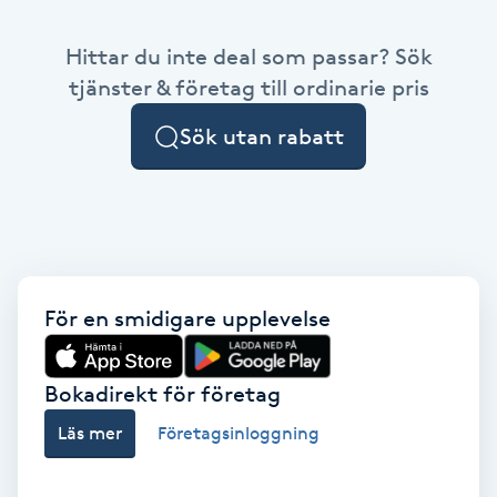
Babylights
Hittar du inte deal som passar? Sök
tjänster & företag till ordinarie pris
Balayage
Sök utan rabatt
Bambumassage
Barber
Barnklippning
För en smidigare upplevelse
BIAB
Bokadirekt för företag
Blowout
Läs mer
Företagsinloggning
Bottenfärg