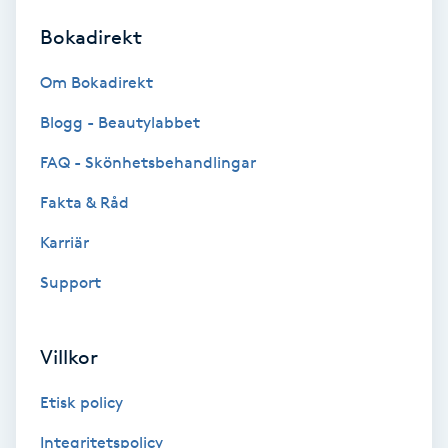
Bokadirekt
Brynformning
Om Bokadirekt
Brynfärgning
Blogg - Beautylabbet
Brynplockning
FAQ - Skönhetsbehandlingar
Fakta & Råd
Bröllopsuppsättning
C
Karriär
Support
Celluliter
Coachning
Villkor
Color correction
Etisk policy
Integritetspolicy