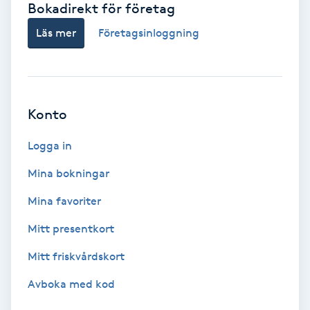
Bokadirekt för företag
Babylights
Läs mer
Företagsinloggning
Balayage
Bambumassage
Konto
Barber
Logga in
Mina bokningar
Barnklippning
Mina favoriter
BIAB
Mitt presentkort
Mitt friskvårdskort
Blowout
Avboka med kod
Bottenfärg