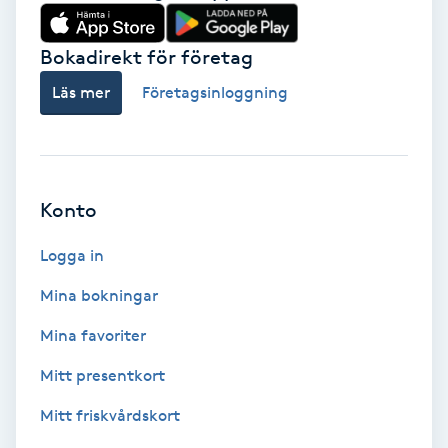
Babylights
Bokadirekt för företag
Balayage
Läs mer
Företagsinloggning
Bambumassage
Barber
Konto
Logga in
Barnklippning
Mina bokningar
BIAB
Mina favoriter
Blowout
Mitt presentkort
Mitt friskvårdskort
Bottenfärg