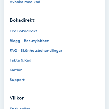
Avboka med kod
Brynformning
Bokadirekt
Brynfärgning
Om Bokadirekt
Brynplockning
Blogg - Beautylabbet
Bröllopsuppsättning
FAQ - Skönhetsbehandlingar
C
Fakta & Råd
Celluliter
Karriär
Support
Coachning
Color correction
Villkor
Etisk policy