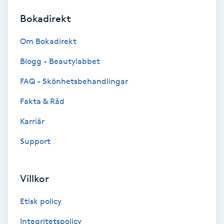
Bokadirekt
Brynformning
Om Bokadirekt
Brynfärgning
Blogg - Beautylabbet
Brynplockning
FAQ - Skönhetsbehandlingar
Fakta & Råd
Bröllopsuppsättning
C
Karriär
Support
Celluliter
Coachning
Villkor
Color correction
Etisk policy
Integritetspolicy