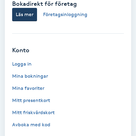
Bokadirekt för företag
Babylights
Läs mer
Företagsinloggning
Balayage
Bambumassage
Konto
Barber
Logga in
Mina bokningar
Barnklippning
Mina favoriter
BIAB
Mitt presentkort
Mitt friskvårdskort
Blowout
Avboka med kod
Bottenfärg