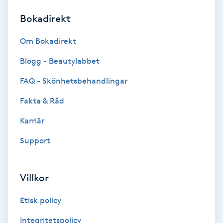
Bokadirekt
Brynformning
Om Bokadirekt
Brynfärgning
Blogg - Beautylabbet
Brynplockning
FAQ - Skönhetsbehandlingar
Fakta & Råd
Bröllopsuppsättning
C
Karriär
Support
Celluliter
Coachning
Villkor
Color correction
Etisk policy
Integritetspolicy