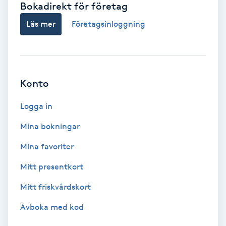
Bokadirekt för företag
Babylights
Läs mer
Företagsinloggning
Balayage
Bambumassage
Konto
Barber
Logga in
Mina bokningar
Barnklippning
Mina favoriter
BIAB
Mitt presentkort
Mitt friskvårdskort
Blowout
Avboka med kod
Bottenfärg