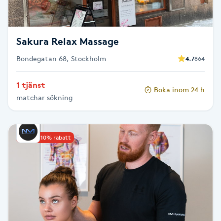
Megavolymfransar
Melasma
Sakura Relax Massage
Bondegatan 68, Stockholm
4.7
864
Mesoterapi
1 tjänst
Boka inom 24 h
MicroPen
matchar sökning
Microshading
Upp till 10% rabatt
Mixfransar
N
Nagelförlängning
Nagelförlängning akryl