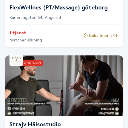
Föning
FlexWellnes (PT/Massage) göteborg
G
Kummingatan 54, Angered
Gel naglar
1 tjänst
Boka inom 24 h
matchar sökning
Gelenaglar
Gellack
Upp till 20% rabatt
Gellack med förstärkning
Gravidmassage
Gravidyoga
Strajv Hälsostudio
Gruppträning