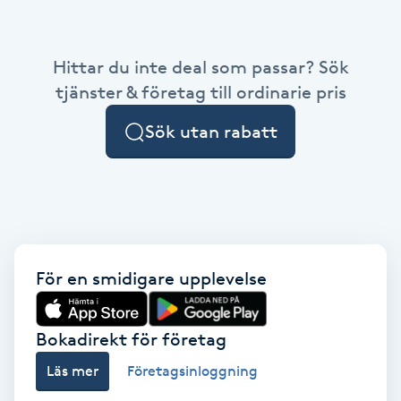
PRX-T33
Hittar du inte deal som passar? Sök
Psoriasis
tjänster & företag till ordinarie pris
Sök utan rabatt
PT
R
Radiofrekvens
Rakning
För en smidigare upplevelse
Reflexologi
Bokadirekt för företag
Regndroppsmassage
Läs mer
Företagsinloggning