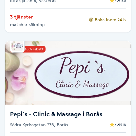
Ritargatan 4, Västerås
4.9
150
Olaplexbehandling
3 tjänster
Boka inom 24 h
Ombre
matchar sökning
Ombre brows
Upp till 10% rabatt
Ombre naglar
Optiker
Ortobionomi
Ortopedi
Pepi`s - Clinic & Massage i Borås
Osteopati
Södra Kyrkogatan 27B, Borås
4.9
518
P