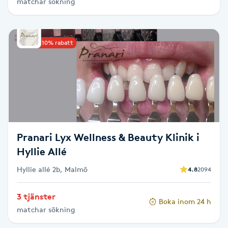
matchar sökning
Picolaser
Upp till 10% rabatt
Piercing
Pigmentbehandling
Pigmentfläckar
Plastikkirurgi
Pranari Lyx Wellness & Beauty Klinik i
Hyllie Allé
Powder brows
Hyllie allé 2b, Malmö
4.8
2094
Power Yoga
3 tjänster
Boka inom 24 h
matchar sökning
PRP (Platelet Rich Plasma)