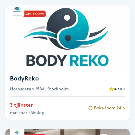
Babylights
Upp till 30% rabatt
Balayage
Bambumassage
Barber
BodyReko
Barnklippning
Hornsgatan 158A, Stockholm
4.3
102
BIAB
3 tjänster
Boka inom 24 h
Blowout
matchar sökning
Bottenfärg