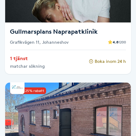
Fotsvamp
Fotvård
Gullmarsplans Naprapatklinik
Fransar
Grafikvägen 11, Johanneshov
4.8
1200
Fransborttagning
1 tjänst
Boka inom 24 h
matchar sökning
Fransfärgning
Fransförlängning
Upp till 25% rabatt
Fransförlängning Megavolym
Fransförlängning Volym