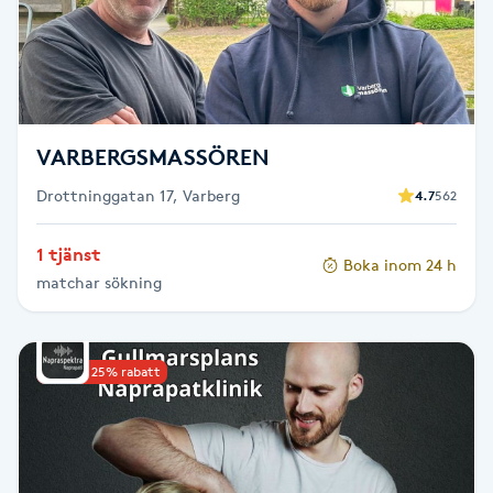
F
Face framing
Faceliftmassage
VARBERGSMASSÖREN
Drottninggatan 17, Varberg
4.7
562
Fet hårbotten
1 tjänst
Boka inom 24 h
Fettreducering
matchar sökning
Fibromassage
Upp till 25% rabatt
Fillers
Fotmassage