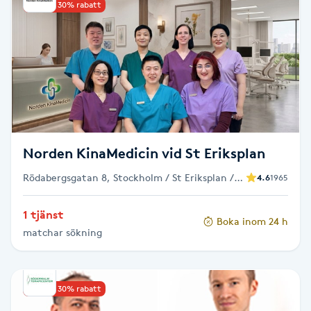
Upp till 30% rabatt
Brynformning
Brynfärgning
Brynplockning
Bröllopsuppsättning
Norden KinaMedicin vid St Eriksplan
C
Rödabergsgatan 8, Stockholm / St Eriksplan /
4.6
1965
Vasastan
Celluliter
1 tjänst
Boka inom 24 h
matchar sökning
Coachning
Color correction
Upp till 30% rabatt