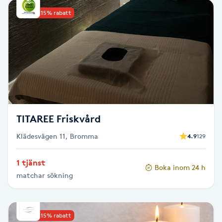
Kinesiologi
Upp till 15% rabatt
Kinesisk medicin
Kiropraktik
Klangmassage
TITAREE Friskvård
Klippning
Klädesvägen 11, Bromma
4.9
129
Klippning & Slingor
1 tjänst
Boka inom 24 h
matchar sökning
Klippning ungdom
Koppningsmassage
Upp till 15% rabatt