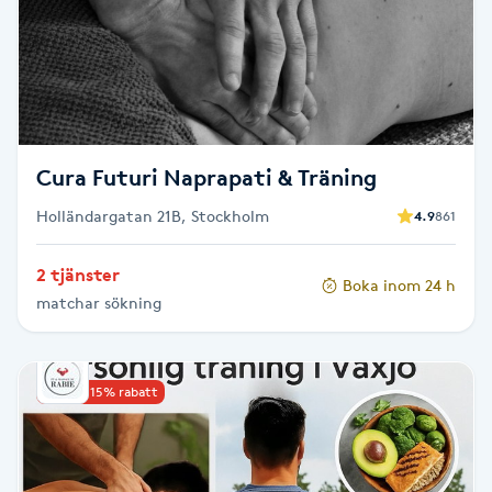
LED-ljusterapi
Liktornar
Cura Futuri Naprapati & Träning
LPG
Holländargatan 21B, Stockholm
4.9
861
LPG-behandling
2 tjänster
Boka inom 24 h
LPG-massage
matchar sökning
Luggklippning
Upp till 15% rabatt
Lymfmassage
Läpptatuering