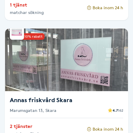
1 tjänst
Boka inom 24 h
Paraffinbehandling
matchar sökning
Pedikyr
Upp till 10% rabatt
Pensionärklippning
Permanent
Permanent hårborttagning
Permanent ögonbrynsmakeup
Annas friskvård Skara
Personal shopper
Marumsgatan 13, Skara
4.7
162
2 tjänster
Personlig tränare
Boka inom 24 h