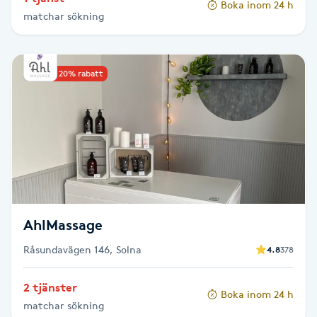
Boka inom 24 h
Hårborttagning
matchar sökning
Hårbottenbehandling
Upp till 20% rabatt
Hårförlängning
Hårvård
Hälsa
Hälsprickor
AhlMassage
I
Råsundavägen 146, Solna
4.8
378
Idrottsmassage
2 tjänster
Boka inom 24 h
IPL
matchar sökning