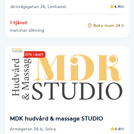
Järnvägsgatan 24, Limhamn
4.9
86
Gua Sha-massage
1 tjänst
H
Boka inom 24 h
matchar sökning
Hatha Yoga
Headspa
Upp till 20% rabatt
Healing
Herrklippning
HIFU
MDK hudvård & massage STUDIO
Hollywood Peel
Armégatan 36 A, Solna
5.0
10