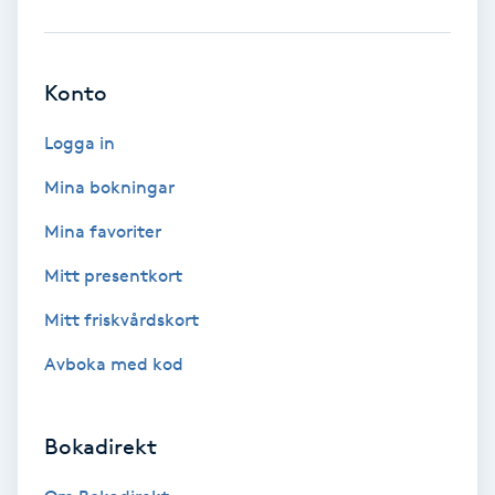
Reiki
Reikihealing
Konto
Reiki massage
Logga in
Mina bokningar
Restorative Yoga
Mina favoriter
Rosacea
Mitt presentkort
Rosenmetoden
Mitt friskvårdskort
Avboka med kod
Ryggmassage
S
Bokadirekt
Samtalsterapi