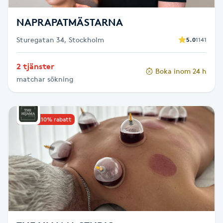
NAPRAPATMÄSTARNA
Nagelförlängning gelé
Sturegatan 34, Stockholm
5.0
1141
Nagelförlängning glasfiber
2 tjänster
Boka inom 24 h
Nagelförlängning silke
matchar sökning
Nagelförstärkning
Upp till 10% rabatt
Nagelklippning
Nagelsvamp
Nageltrång
Nagelvård