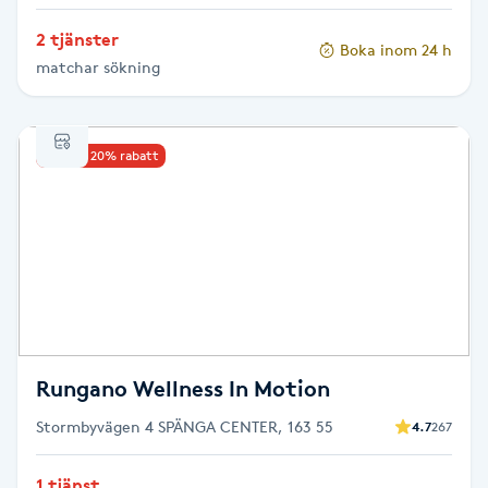
Hot Stone Massage
2 tjänster
Boka inom 24 h
matchar sökning
Hot yoga
Hudföryngring
Upp till 20% rabatt
Huduppstramning
Hudvård
Hyaluronsyra
Hyperhidros
Rungano Wellness In Motion
Stormbyvägen 4 SPÄNGA CENTER, 163 55
4.7
267
Hypnos
1 tjänst