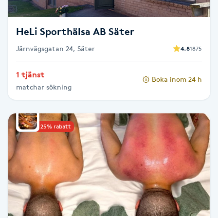
Fransk manikyr
HeLi Sporthälsa AB Säter
Fransrengöring
Järnvägsgatan 24, Säter
4.8
1875
Frekvensterapi
1 tjänst
Boka inom 24 h
matchar sökning
Friskvård
Friskvårdsmassage
Upp till 25% rabatt
Frisör
Funktionsanalys
Färgning