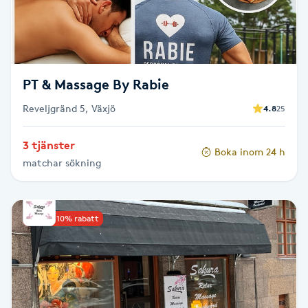
M
Makeup
PT & Massage By Rabie
Manikyr & Pedikyr
Reveljgränd 5, Växjö
4.8
25
Massage
3 tjänster
Boka inom 24 h
matchar sökning
Medial vägledning
Medicinsk massage
Upp till 10% rabatt
Meditation
Medium