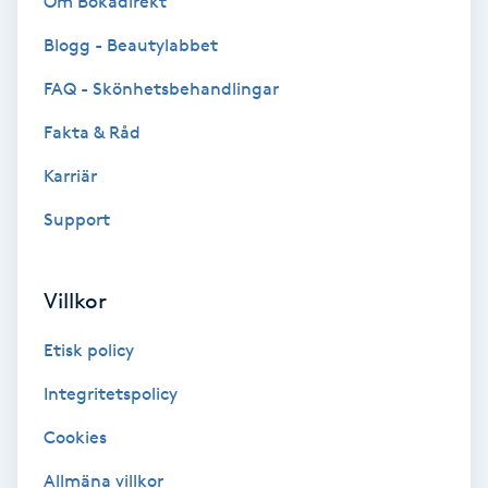
Om Bokadirekt
Senioryoga
Blogg - Beautylabbet
FAQ - Skönhetsbehandlingar
Shiatsu
Fakta & Råd
Singelfransar
Karriär
Sjukgymnastik
Support
Skalpmassage
Villkor
Skinbooster
Etisk policy
Integritetspolicy
Sklerosering
Cookies
Skoinlägg
Allmäna villkor