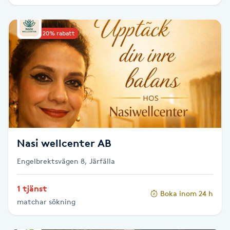
IPL hårborttagning
Upp till 20% rabatt
IR-massage
J
Japansk massage
K
K18
Nasi wellcenter AB
Katun fransar
Engelbrektsvägen 8, Järfälla
Kemisk peeling
1 tjänst
Boka inom 24 h
matchar sökning
Keratinbehandling