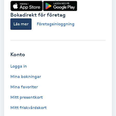
Babylights
Bokadirekt för företag
Balayage
Läs mer
Företagsinloggning
Bambumassage
Barber
Konto
Logga in
Barnklippning
Mina bokningar
BIAB
Mina favoriter
Blowout
Mitt presentkort
Mitt friskvårdskort
Bottenfärg