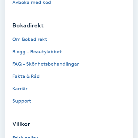
Avboka med kod
Brynformning
Bokadirekt
Brynfärgning
Om Bokadirekt
Brynplockning
Blogg - Beautylabbet
Bröllopsuppsättning
FAQ - Skönhetsbehandlingar
C
Fakta & Råd
Celluliter
Karriär
Support
Coachning
Color correction
Villkor
Etisk policy