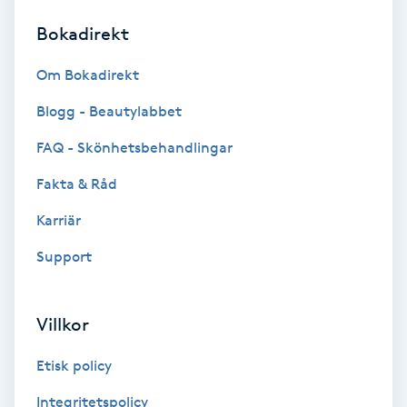
Bokadirekt
Brynformning
Om Bokadirekt
Brynfärgning
Blogg - Beautylabbet
Brynplockning
FAQ - Skönhetsbehandlingar
Fakta & Råd
Bröllopsuppsättning
C
Karriär
Support
Celluliter
Coachning
Villkor
Color correction
Etisk policy
Integritetspolicy