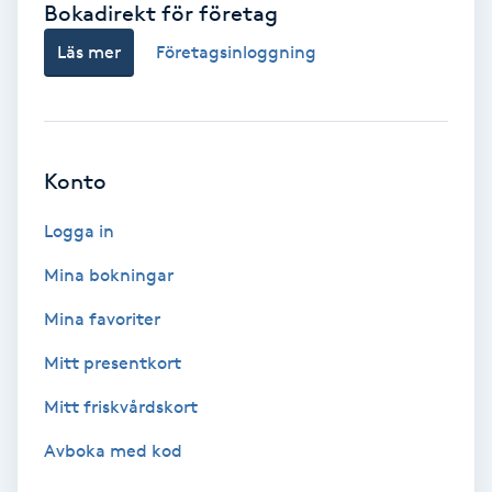
Bokadirekt för företag
Babylights
Läs mer
Företagsinloggning
Balayage
Bambumassage
Konto
Barber
Logga in
Mina bokningar
Barnklippning
Mina favoriter
BIAB
Mitt presentkort
Mitt friskvårdskort
Blowout
Avboka med kod
Bottenfärg