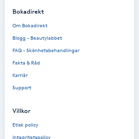
Bokadirekt
Brynformning
Om Bokadirekt
Brynfärgning
Blogg - Beautylabbet
Brynplockning
FAQ - Skönhetsbehandlingar
Fakta & Råd
Bröllopsuppsättning
C
Karriär
Support
Celluliter
Coachning
Villkor
Color correction
Etisk policy
Integritetspolicy