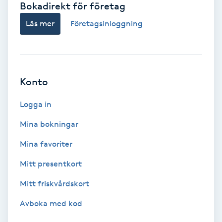
Bokadirekt för företag
Babylights
Läs mer
Företagsinloggning
Balayage
Bambumassage
Konto
Barber
Logga in
Mina bokningar
Barnklippning
Mina favoriter
BIAB
Mitt presentkort
Mitt friskvårdskort
Blowout
Avboka med kod
Bottenfärg