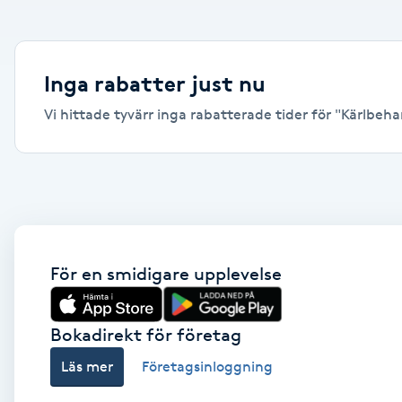
Alternativmedicin
Andningsmassage
Inga rabatter just nu
Vi hittade tyvärr inga rabatterade tider för "Kärlbeha
Ansiktslyft utan kirurgi
Aromamassage
Ashtanga Yoga
Ayurveda
För en smidigare upplevelse
Ayurvedisk Massage
Bokadirekt för företag
Läs mer
Företagsinloggning
Ansiktsbehandling djuprengörande
B