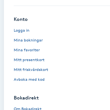
Babylights
Konto
Balayage
Logga in
Bambumassage
Mina bokningar
Mina favoriter
Barber
Mitt presentkort
Barnklippning
Mitt friskvårdskort
BIAB
Avboka med kod
Blowout
Bokadirekt
Bottenfärg
Om Bokadirekt