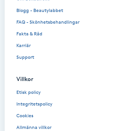
Blogg - Beautylabbet
Brynformning
FAQ - Skönhetsbehandlingar
Brynfärgning
Fakta & Råd
Brynplockning
Karriär
Support
Bröllopsuppsättning
C
Villkor
Celluliter
Etisk policy
Coachning
Integritetspolicy
Cookies
Color correction
Allmänna villkor