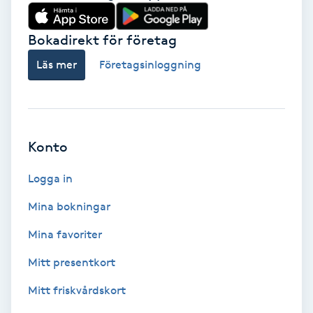
Babylights
Bokadirekt för företag
Balayage
Läs mer
Företagsinloggning
Bambumassage
Barber
Konto
Logga in
Barnklippning
Mina bokningar
BIAB
Mina favoriter
Blowout
Mitt presentkort
Mitt friskvårdskort
Bottenfärg