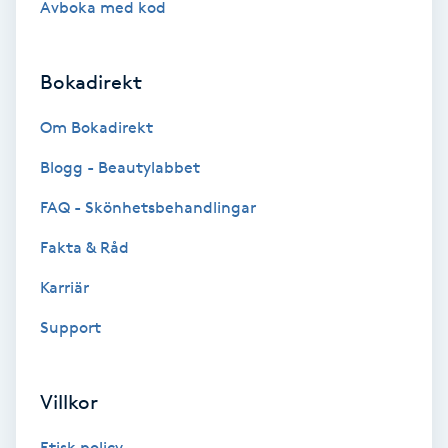
Avboka med kod
Brynformning
Bokadirekt
Brynfärgning
Om Bokadirekt
Brynplockning
Blogg - Beautylabbet
Bröllopsuppsättning
FAQ - Skönhetsbehandlingar
C
Fakta & Råd
Celluliter
Karriär
Support
Coachning
Color correction
Villkor
Etisk policy