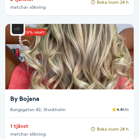
Boka inom 24 h
Hårborttagning
matchar sökning
Hårbottenbehandling
Upp till 10% rabatt
Hårförlängning
Hårvård
Hälsa
Hälsprickor
By Bojana
I
Kungsgatan 82, Stockholm
4.8
836
Idrottsmassage
1 tjänst
Boka inom 24 h
IPL
matchar sökning