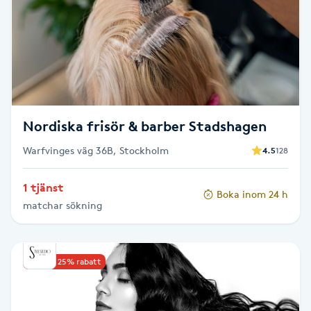
Cryoterapi
D
Damklippning
Dermapen
Nordiska frisör & barber Stadshagen
Diamantslipning
Warfvinges väg 36B, Stockholm
4.5
128
E
1 tjänst
Enzympeeling
Boka inom 24 h
matchar sökning
Extensions
Upp till 25% rabatt
Extensions borttagning
Eyeliner-tatuering