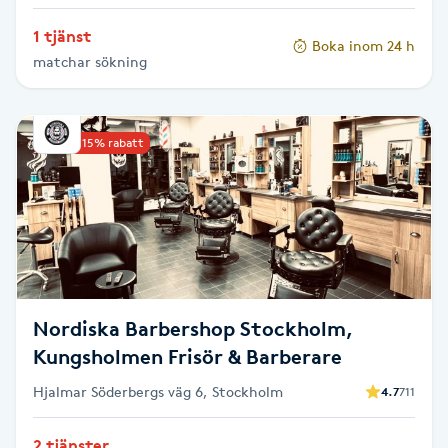
Stockholm
Hot Stone Massage
1 tjänst
Boka inom 24 h
matchar sökning
Hot yoga
Hudföryngring
Upp till 15% rabatt
Huduppstramning
Hudvård
Hyaluronsyra
Nordiska Barbershop Stockholm,
Hyperhidros
Kungsholmen Frisör & Barberare
Hjalmar Söderbergs väg 6, Stockholm
4.7
711
Hypnos
2 tjänster