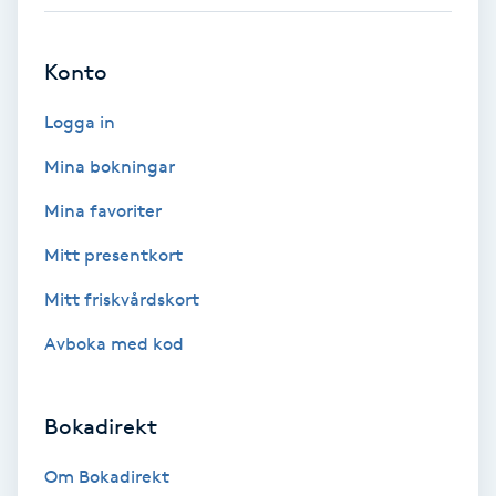
Kosmetisk tatuering
Konto
Kostrådgivning
Logga in
Kroppsinpackning
Mina bokningar
Mina favoriter
Kroppspeeling
Mitt presentkort
Käkledsbehandling
Mitt friskvårdskort
Kärlbehandling
Avboka med kod
L
Bokadirekt
Laserbehandling
Om Bokadirekt
Lashlift Keratin