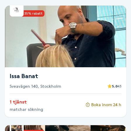
Babylights
Upp till 35% rabatt
Balayage
Bambumassage
Barber
Issa Banat
Barnklippning
Sveavägen 140, Stockholm
5.0
43
BIAB
1 tjänst
Boka inom 24 h
Blowout
matchar sökning
Bottenfärg