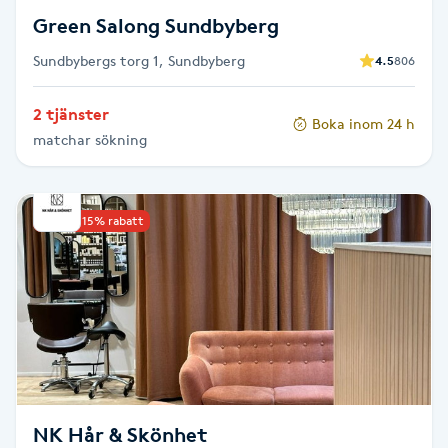
Föning
Green Salong Sundbyberg
G
Sundbybergs torg 1, Sundbyberg
4.5
806
Gel naglar
2 tjänster
Boka inom 24 h
matchar sökning
Gelenaglar
Gellack
Upp till 15% rabatt
Gellack med förstärkning
Gravidmassage
Gravidyoga
NK Hår & Skönhet
Gruppträning