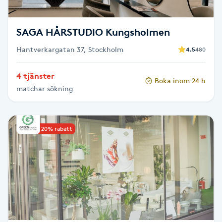
Fransk manikyr
SAGA HÅRSTUDIO Kungsholmen
Fransrengöring
Hantverkargatan 37, Stockholm
4.5
480
Frekvensterapi
4 tjänster
Boka inom 24 h
matchar sökning
Friskvård
Friskvårdsmassage
Upp till 20% rabatt
Frisör
Funktionsanalys
Färgning