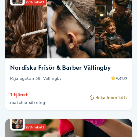
Upp till 25% rabatt
Brynformning
Brynfärgning
Brynplockning
Bröllopsuppsättning
Nordiska Frisör & Barber Vällingby
C
Pajalagatan 38, Vällingby
4.6
130
Celluliter
1 tjänst
Boka inom 24 h
matchar sökning
Coachning
Color correction
Upp till 25% rabatt