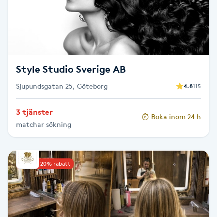
F
Face framing
Faceliftmassage
Style Studio Sverige AB
Sjupundsgatan 25, Göteborg
4.8
115
Fet hårbotten
3 tjänster
Boka inom 24 h
Fettreducering
matchar sökning
Fibromassage
Upp till 20% rabatt
Fillers
Fotmassage