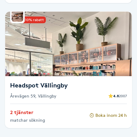
IPL hårborttagning
Upp till 10% rabatt
IR-massage
J
Japansk massage
K
K18
Headspot Vällingby
Katun fransar
Årevägen 59, Vällingby
4.8
2007
Kemisk peeling
2 tjänster
Boka inom 24 h
matchar sökning
Keratinbehandling