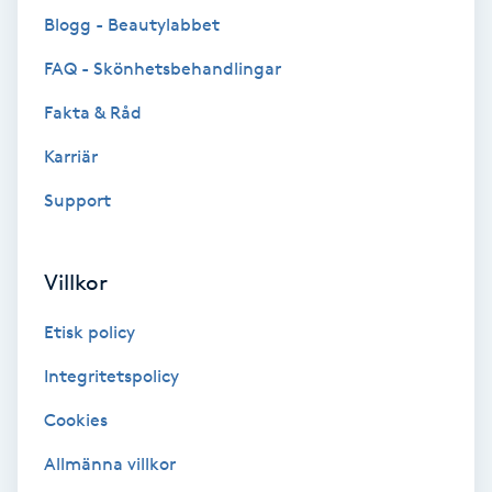
Blogg - Beautylabbet
LED-ljusterapi
FAQ - Skönhetsbehandlingar
Fakta & Råd
Liktornar
Karriär
LPG
Support
LPG-behandling
Villkor
LPG-massage
Etisk policy
Luggklippning
Integritetspolicy
Cookies
Lymfmassage
Allmänna villkor
Läpptatuering