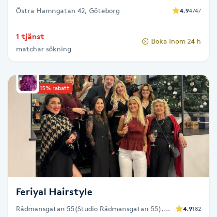
Östra Hamngatan 42, Göteborg
4.9
4747
Gua Sha-massage
1 tjänst
H
Boka inom 24 h
matchar sökning
Hatha Yoga
Headspa
Upp till 15% rabatt
Healing
Herrklippning
HIFU
Feriyal Hairstyle
Hollywood Peel
Rådmansgatan 55(Studio Rådmansgatan 55),
4.9
182