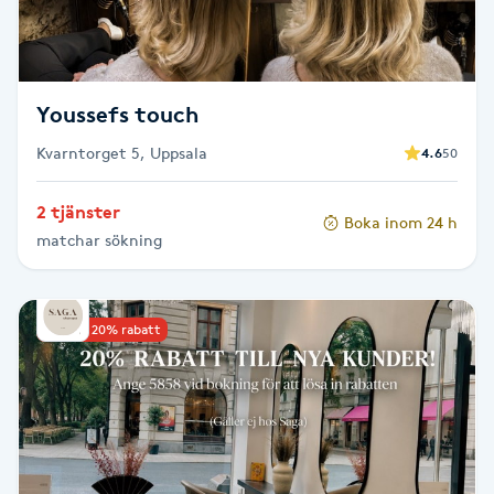
Fotsvamp
Fotvård
Youssefs touch
Fransar
Kvarntorget 5, Uppsala
4.6
50
Fransborttagning
2 tjänster
Boka inom 24 h
matchar sökning
Fransfärgning
Fransförlängning
Upp till 20% rabatt
Fransförlängning Megavolym
Fransförlängning Volym