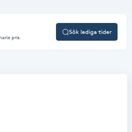
Sök lediga tider
narie pris.