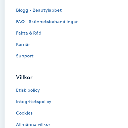
Blogg - Beautylabbet
Brynformning
FAQ - Skönhetsbehandlingar
Brynfärgning
Fakta & Råd
Brynplockning
Karriär
Support
Bröllopsuppsättning
C
Villkor
Celluliter
Etisk policy
Coachning
Integritetspolicy
Cookies
Color correction
Allmänna villkor