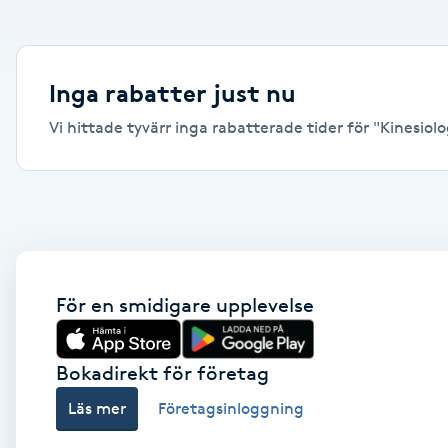
Alternativmedicin
Andningsmassage
Inga rabatter just nu
Vi hittade tyvärr inga rabatterade tider för "Kinesiolog
Ansiktslyft utan kirurgi
Aromamassage
Ashtanga Yoga
Ayurveda
För en smidigare upplevelse
Ayurvedisk Massage
Bokadirekt för företag
Läs mer
Företagsinloggning
Ansiktsbehandling djuprengörande
B