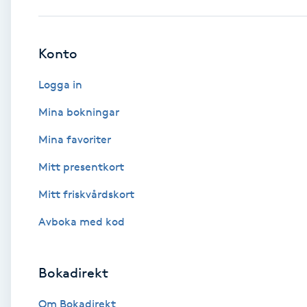
Babylights
Konto
Balayage
Logga in
Bambumassage
Mina bokningar
Mina favoriter
Barber
Mitt presentkort
Barnklippning
Mitt friskvårdskort
BIAB
Avboka med kod
Blowout
Bokadirekt
Bottenfärg
Om Bokadirekt