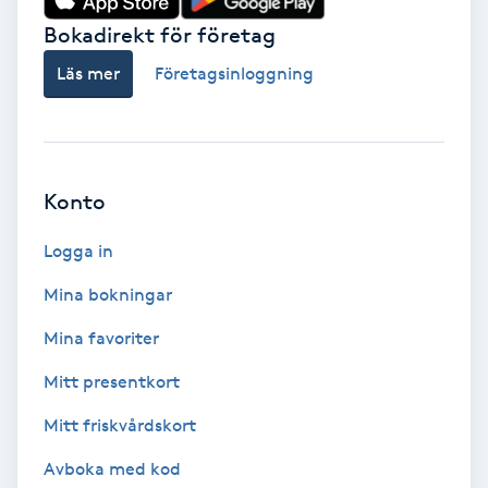
Bokadirekt för företag
Babylights
Läs mer
Företagsinloggning
Balayage
Bambumassage
Konto
Barber
Logga in
Barnklippning
Mina bokningar
Mina favoriter
BIAB
Mitt presentkort
Blowout
Mitt friskvårdskort
Bottenfärg
Avboka med kod