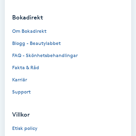
Brynformning
Bokadirekt
Brynfärgning
Om Bokadirekt
Blogg - Beautylabbet
Brynplockning
FAQ - Skönhetsbehandlingar
Bröllopsuppsättning
Fakta & Råd
C
Karriär
Celluliter
Support
Coachning
Villkor
Color correction
Etisk policy