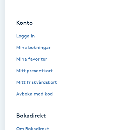
Babylights
Konto
Balayage
Logga in
Bambumassage
Mina bokningar
Mina favoriter
Barber
Mitt presentkort
Barnklippning
Mitt friskvårdskort
BIAB
Avboka med kod
Blowout
Bokadirekt
Bottenfärg
Om Bokadirekt