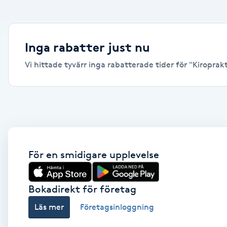
Alternativmedicin
Andningsmassage
Inga rabatter just nu
Vi hittade tyvärr inga rabatterade tider för "Kiroprakti
Ansiktslyft utan kirurgi
Aromamassage
Ashtanga Yoga
Ayurveda
För en smidigare upplevelse
Ayurvedisk Massage
Bokadirekt för företag
Läs mer
Företagsinloggning
Ansiktsbehandling djuprengörande
B