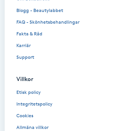
Blogg - Beautylabbet
Brynformning
FAQ - Skönhetsbehandlingar
Brynfärgning
Fakta & Råd
Brynplockning
Karriär
Support
Bröllopsuppsättning
C
Villkor
Celluliter
Etisk policy
Coachning
Integritetspolicy
Cookies
Color correction
Allmäna villkor