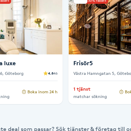
rabatt
Upp till 30% rabatt
a luxe
Frisör5
6, Göteborg
Västra Hamngatan 5, Götebo
4.8
46
1 tjänst
Boka inom 24 h
Bo
kning
matchar sökning
nte deal som passar? Sök tjänster & företag till or