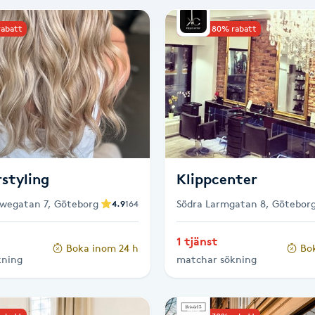
rabatt
Upp till 80% rabatt
rstyling
Klippcenter
wegatan 7, Göteborg
Södra Larmgatan 8, Götebor
4.9
164
1 tjänst
Boka inom 24 h
Bo
kning
matchar sökning