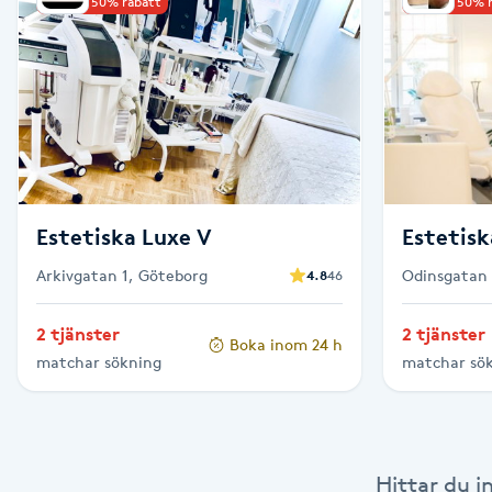
Upp till 50% rabatt
Upp till 50% 
Babylights
Balayage
Bambumassage
Barber
Estetiska Luxe V
Estetisk
Arkivgatan 1, Göteborg
Odinsgatan 
4.8
46
Barnklippning
2 tjänster
2 tjänster
Boka inom 24 h
BIAB
matchar sökning
matchar sö
Blowout
Bottenfärg
Hittar du i