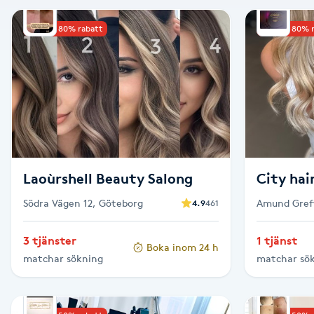
Alternativmedicin
Upp till 80% rabatt
Upp till 80% 
Andningsmassage
Ansiktslyft utan kirurgi
Aromamassage
Ashtanga Yoga
Laoùrshell Beauty Salong
City hai
Södra Vägen 12, Göteborg
Amund Gref
4.9
461
Ayurveda
3 tjänster
1 tjänst
Boka inom 24 h
Ayurvedisk Massage
matchar sökning
matchar sö
Ansiktsbehandling djuprengörande
B