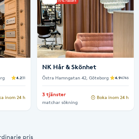
Upp till 15% rabatt
NK Hår & Skönhet
rg
Östra Hamngatan 42, Göteborg
4.2
31
4.9
4746
3 tjänster
ka inom 24 h
Boka inom 24 h
matchar sökning
dinarie pris