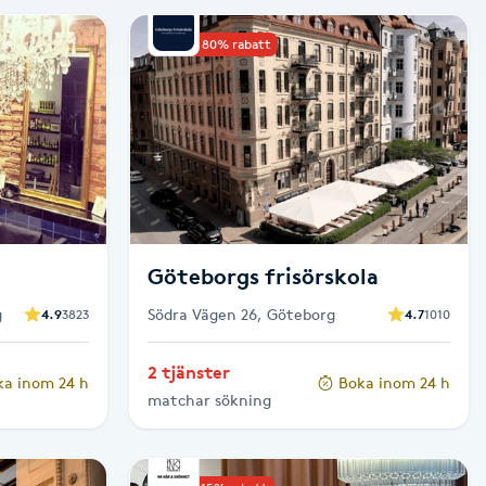
Upp till 80% rabatt
Göteborgs frisörskola
g
Södra Vägen 26, Göteborg
4.9
3823
4.7
1010
2 tjänster
ka inom 24 h
Boka inom 24 h
matchar sökning