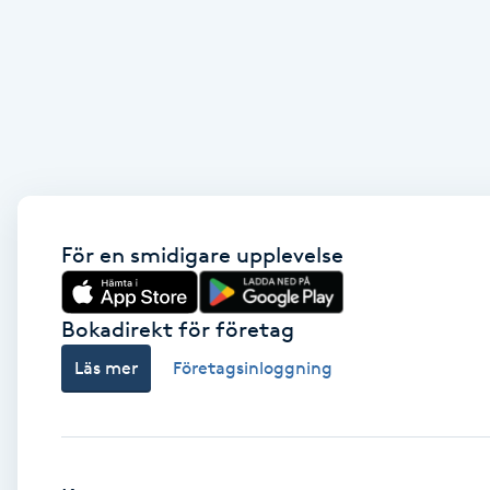
Brynformning
Brynfärgning
Brynplockning
Bröllopsuppsättning
För en smidigare upplevelse
C
Celluliter
Bokadirekt för företag
Läs mer
Företagsinloggning
Coachning
Color correction