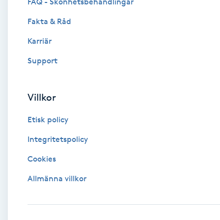
Eyeliner-tatuering
FAQ - Skönhetsbehandlingar
F
Fakta & Råd
Face framing
Karriär
Support
Faceliftmassage
Fet hårbotten
Villkor
Etisk policy
Fettreducering
Integritetspolicy
Fibromassage
Cookies
Fillers
Allmänna villkor
Fotmassage