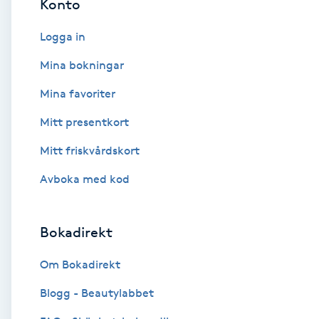
Konto
Cryoterapi
D
Logga in
Damklippning
Mina bokningar
Mina favoriter
Dermapen
Mitt presentkort
Diamantslipning
Mitt friskvårdskort
E
Avboka med kod
Enzympeeling
Bokadirekt
Extensions
Om Bokadirekt
Extensions borttagning
Blogg - Beautylabbet