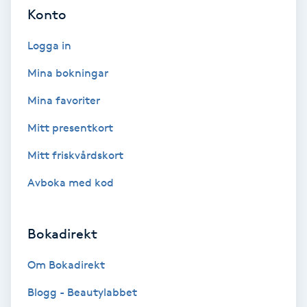
Cryoterapi
Konto
D
Logga in
Damklippning
Mina bokningar
Dermapen
Mina favoriter
Mitt presentkort
Diamantslipning
Mitt friskvårdskort
E
Avboka med kod
Enzympeeling
Extensions
Bokadirekt
Om Bokadirekt
Extensions borttagning
Blogg - Beautylabbet
Eyeliner-tatuering