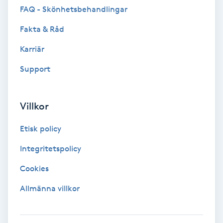
FAQ - Skönhetsbehandlingar
F
Fakta & Råd
Face framing
Karriär
Faceliftmassage
Support
Fet hårbotten
Villkor
Fettreducering
Etisk policy
Integritetspolicy
Fibromassage
Cookies
Fillers
Allmänna villkor
Fotmassage