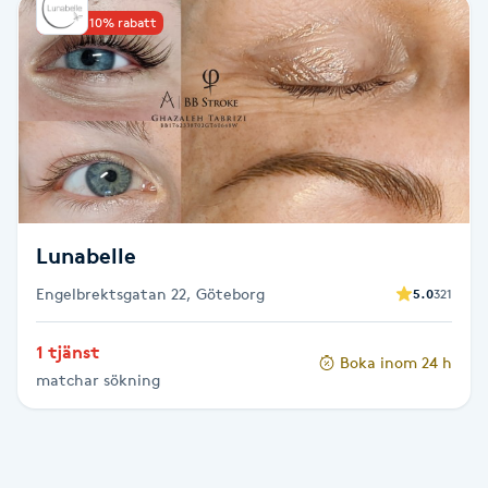
Upp till 10% rabatt
Babylights
Balayage
Bambumassage
Barber
Lunabelle
Barnklippning
Engelbrektsgatan 22, Göteborg
5.0
321
BIAB
1 tjänst
Boka inom 24 h
matchar sökning
Blowout
Bottenfärg