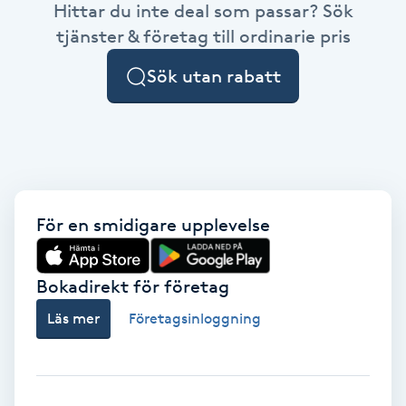
Hittar du inte deal som passar? Sök
Brynformning
tjänster & företag till ordinarie pris
Sök utan rabatt
Brynfärgning
Brynplockning
Bröllopsuppsättning
C
För en smidigare upplevelse
Celluliter
Bokadirekt för företag
Coachning
Läs mer
Företagsinloggning
Color correction