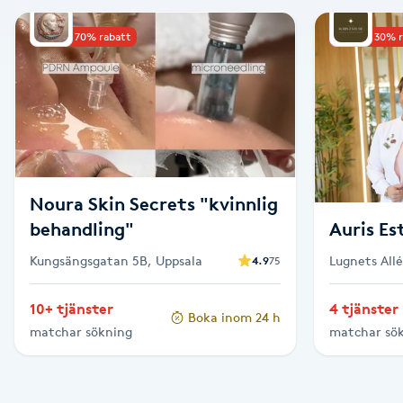
Alternativmedicin
Upp till 70% rabatt
Upp till 30% 
Andningsmassage
Ansiktslyft utan kirurgi
Aromamassage
Noura Skin Secrets "kvinnlig
Ashtanga Yoga
behandling"
Auris Es
Kungsängsgatan 5B, Uppsala
Lugnets All
4.9
75
Ayurveda
10+ tjänster
4 tjänster
Boka inom 24 h
Ayurvedisk Massage
matchar sökning
matchar sö
Ansiktsbehandling djuprengörande
B