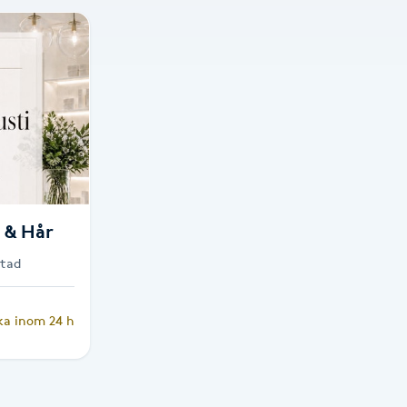
 & Hår
stad
ka inom 24 h