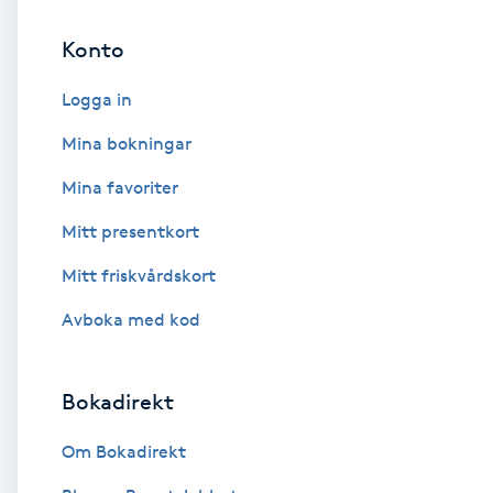
Konto
Brynformning
Logga in
Brynfärgning
Mina bokningar
Brynplockning
Mina favoriter
Mitt presentkort
Bröllopsuppsättning
C
Mitt friskvårdskort
Avboka med kod
Celluliter
Coachning
Bokadirekt
Color correction
Om Bokadirekt