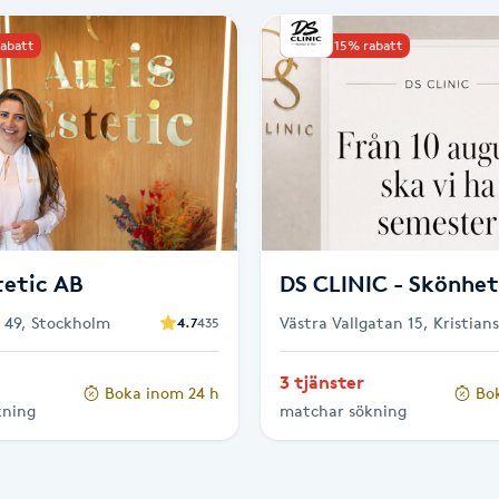
rabatt
Upp till 15% rabatt
tetic AB
DS CLINIC - Skönhet
é 49, Stockholm
Västra Vallgatan 15, Kristian
4.7
435
3 tjänster
Boka inom 24 h
Bo
kning
matchar sökning