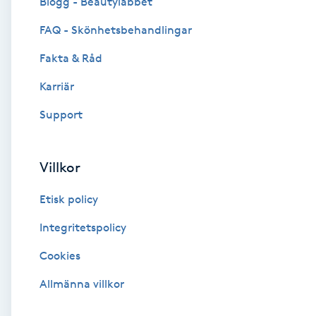
Blogg - Beautylabbet
Cryoterapi
FAQ - Skönhetsbehandlingar
D
Fakta & Råd
Damklippning
Karriär
Dermapen
Support
Diamantslipning
Villkor
E
Etisk policy
Enzympeeling
Integritetspolicy
Extensions
Cookies
Extensions borttagning
Allmänna villkor