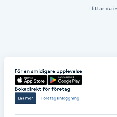
Hittar du i
Babylights
Balayage
Bambumassage
Barber
Barnklippning
För en smidigare upplevelse
BIAB
Bokadirekt för företag
Läs mer
Företagsinloggning
Blowout
Bottenfärg