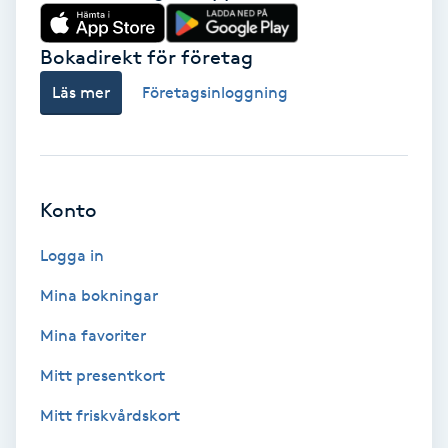
Babylights
Bokadirekt för företag
Balayage
Läs mer
Företagsinloggning
Bambumassage
Barber
Konto
Logga in
Barnklippning
Mina bokningar
BIAB
Mina favoriter
Blowout
Mitt presentkort
Mitt friskvårdskort
Bottenfärg