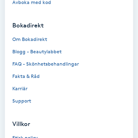
Avboka med kod
Brynformning
Bokadirekt
Brynfärgning
Om Bokadirekt
Brynplockning
Blogg - Beautylabbet
Bröllopsuppsättning
FAQ - Skönhetsbehandlingar
C
Fakta & Råd
Celluliter
Karriär
Support
Coachning
Color correction
Villkor
Etisk policy