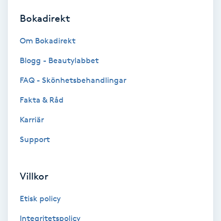
Bokadirekt
Brynformning
Om Bokadirekt
Brynfärgning
Blogg - Beautylabbet
Brynplockning
FAQ - Skönhetsbehandlingar
Fakta & Råd
Bröllopsuppsättning
C
Karriär
Support
Celluliter
Coachning
Villkor
Color correction
Etisk policy
Integritetspolicy