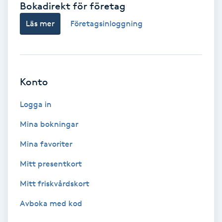
Bokadirekt för företag
Babylights
Läs mer
Företagsinloggning
Balayage
Bambumassage
Konto
Barber
Logga in
Mina bokningar
Barnklippning
Mina favoriter
BIAB
Mitt presentkort
Mitt friskvårdskort
Blowout
Avboka med kod
Bottenfärg