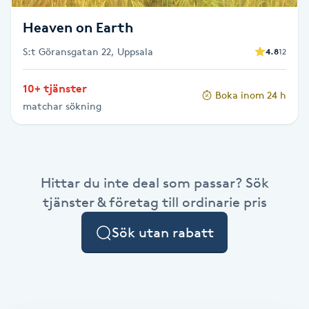
Fransk manikyr
Heaven on Earth
Fransrengöring
S:t Göransgatan 22, Uppsala
4.8
12
10+ tjänster
Frekvensterapi
Boka inom 24 h
matchar sökning
Friskvård
Friskvårdsmassage
Hittar du inte deal som passar? Sök
tjänster & företag till ordinarie pris
Frisör
Sök utan rabatt
Funktionsanalys
Färgning