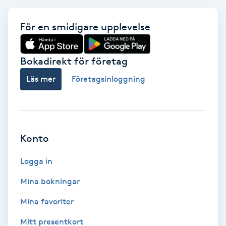
Föning
För en smidigare upplevelse
G
Gel naglar
Bokadirekt för företag
Gelenaglar
Läs mer
Företagsinloggning
Gellack
Gellack med förstärkning
Konto
Logga in
Gravidmassage
Mina bokningar
Gravidyoga
Mina favoriter
Gruppträning
Mitt presentkort