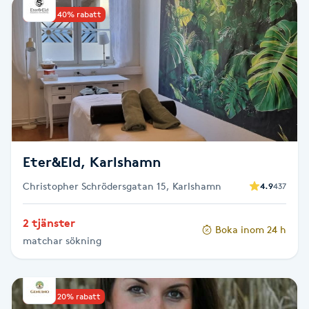
Upp till 40% rabatt
Babylights
Balayage
Bambumassage
Barber
Eter&Eld, Karlshamn
Barnklippning
Christopher Schrödersgatan 15, Karlshamn
4.9
437
BIAB
2 tjänster
Boka inom 24 h
matchar sökning
Blowout
Bottenfärg
Upp till 20% rabatt