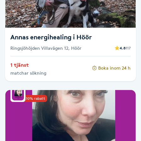
F
Face framing
Annas energihealing i Höör
Faceliftmassage
Ringsjöhöjden Villavägen 12, Höör
4.8
117
Fet hårbotten
1 tjänst
Boka inom 24 h
matchar sökning
Fettreducering
Fibromassage
Upp till 10% rabatt
Fillers
Fotmassage