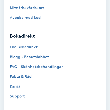
Mitt friskvårdskort
Gua Sha-massage
Avboka med kod
H
Hatha Yoga
Bokadirekt
Headspa
Om Bokadirekt
Blogg - Beautylabbet
Healing
FAQ - Skönhetsbehandlingar
Herrklippning
Fakta & Råd
HIFU
Karriär
Support
Hollywood Peel