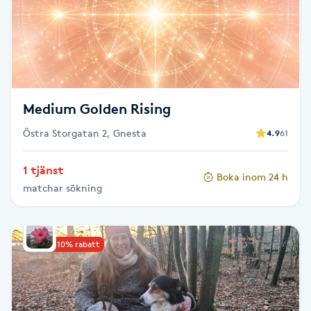
Cryoterapi
D
Damklippning
Dermapen
Medium Golden Rising
Östra Storgatan 2, Gnesta
4.9
61
Diamantslipning
E
1 tjänst
Boka inom 24 h
matchar sökning
Enzympeeling
Extensions
Upp till 10% rabatt
Extensions borttagning
Eyeliner-tatuering