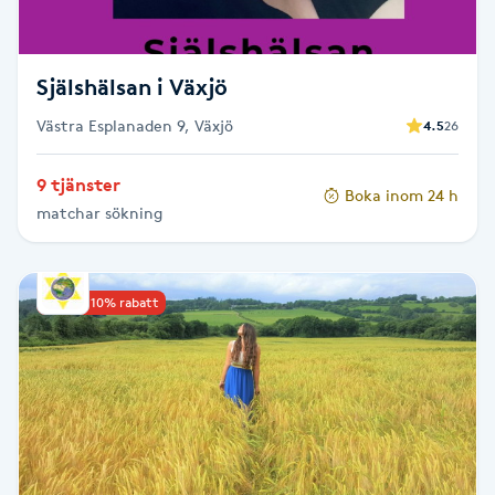
Fotsvamp
Fotvård
Själshälsan i Växjö
Västra Esplanaden 9, Växjö
4.5
26
Fransar
9 tjänster
Boka inom 24 h
Fransborttagning
matchar sökning
Fransfärgning
Upp till 10% rabatt
Fransförlängning
Fransförlängning Megavolym
Fransförlängning Volym