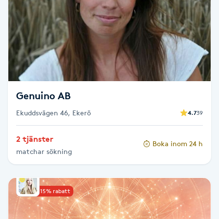
Brynformning
Brynfärgning
Brynplockning
Genuino AB
Bröllopsuppsättning
Ekuddsvägen 46, Ekerö
4.7
39
C
Celluliter
2 tjänster
Boka inom 24 h
matchar sökning
Coachning
Upp till 15% rabatt
Color correction