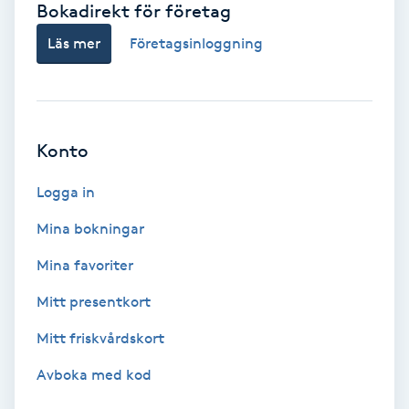
Bokadirekt för företag
Babylights
Läs mer
Företagsinloggning
Balayage
Bambumassage
Konto
Barber
Logga in
Mina bokningar
Barnklippning
Mina favoriter
BIAB
Mitt presentkort
Mitt friskvårdskort
Blowout
Avboka med kod
Bottenfärg