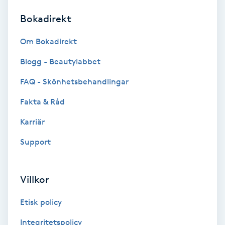
Bokadirekt
Brynformning
Om Bokadirekt
Brynfärgning
Blogg - Beautylabbet
Brynplockning
FAQ - Skönhetsbehandlingar
Fakta & Råd
Bröllopsuppsättning
C
Karriär
Support
Celluliter
Coachning
Villkor
Color correction
Etisk policy
Integritetspolicy